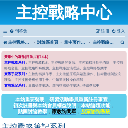
主控戰略中心
問答集
註冊
登入
主控戰略中心
討論區首頁
韋中著作問答區
主控戰略筆記系列
黃韋中的著作(目前共有14本)
主控戰略系列
：主控戰略K線、主控戰略開盤法、主控戰略移動平均線、主控戰
略成交量、主控戰略即時盤態、主控戰略波浪理論、主控戰略型態學
實戰手記系列：
主控對稱操作學、主力控盤原理與箱型操作、技術指標與波浪
理論、主控技術分析使用手冊、中短期波段操作精解
實戰筆記系列
：量價操作要訣、趨向指標操作要訣...持續撰寫中
本站重要聲明
，
研習活動學員重新註冊事宜
，
初次註冊與本站會員權益說明
，
本站論壇功能
，
貼圖討論教學
，
家教詢問單
，
股票諮詢系統
主控戰略筆記系列