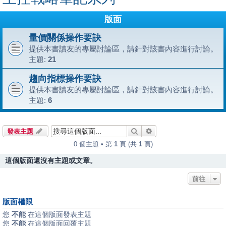
版面
量價關係操作要訣
提供本書讀友的專屬討論區，請針對該書內容進行討論。
主題:
21
趨向指標操作要訣
提供本書讀友的專屬討論區，請針對該書內容進行討論。
主題:
6
搜尋
進階搜尋
發表主題
0 個主題 • 第
1
頁 (共
1
頁)
這個版面還沒有主題或文章。
前往
版面權限
您
不能
在這個版面發表主題
您
不能
在這個版面回覆主題