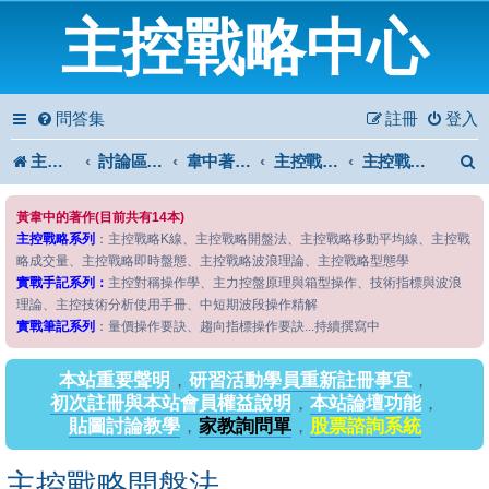
主控戰略中心
問答集
註冊
登入
主控戰略中心
討論區首頁
韋中著作問答區
主控戰略系列
主控戰略開盤法
黃韋中的著作(目前共有14本)
主控戰略系列
：主控戰略K線、主控戰略開盤法、主控戰略移動平均線、主控戰
略成交量、主控戰略即時盤態、主控戰略波浪理論、主控戰略型態學
實戰手記系列：
主控對稱操作學、主力控盤原理與箱型操作、技術指標與波浪
理論、主控技術分析使用手冊、中短期波段操作精解
實戰筆記系列
：量價操作要訣、趨向指標操作要訣...持續撰寫中
本站重要聲明
，
研習活動學員重新註冊事宜
，
初次註冊與本站會員權益說明
，
本站論壇功能
，
貼圖討論教學
，
家教詢問單
，
股票諮詢系統
主控戰略開盤法