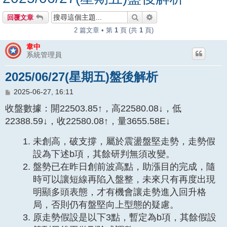
搜尋
進階搜尋
回覆文章
2 篇文章 • 第
1
頁 (共
1
頁)
韋中
系統管理員
2025/06/27(星期五)盤後解析
文
2025-06-27, 16:11
章
收盤數據：開22503.85↑，高22580.08↓，低
22388.59↓，收22580.08↑，量3655.58E↓
未創高，破支撐，屬於震盪盤堅走勢，走勢假
設為下述b項，其餘研判無須改變。
盤勢已在昨日創前波高點，助漲目的完成，隨
時可以讓短線再陷入盤整，未來只有再度出現
明顯多頭表態，才有機會讓走勢進入回升格
局，否則仍有盤堅向上型態的疑慮。
原走勢假設是以下3點，暫定為b項，其餘假設