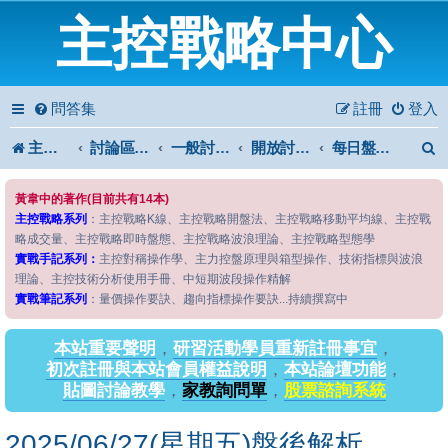
主控戰略中心
問答集
註冊
登入
主控戰略中心
討論區首頁
一般討論區
開放討論區
每日盤後解析
黃韋中的著作(目前共有14本)
主控戰略系列
：主控戰略K線、主控戰略開盤法、主控戰略移動平均線、主控戰
略成交量、主控戰略即時盤態、主控戰略波浪理論、主控戰略型態學
實戰手記系列：
主控對稱操作學、主力控盤原理與箱型操作、技術指標與波浪
理論、主控技術分析使用手冊、中短期波段操作精解
實戰筆記系列
：量價操作要訣、趨向指標操作要訣...持續撰寫中
本站重要聲明
，
研習活動學員重新註冊事宜
，
初次註冊與本站會員權益說明
，
本站論壇功能
，
貼圖討論教學
，
家教詢問單
，
股票諮詢系統
2025/06/27(星期五)盤後解析