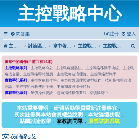
主控戰略中心
問答集
註冊
登入
主控戰略中心
討論區首頁
韋中著作問答區
主控戰略系列
主控戰略K線
黃韋中的著作(目前共有14本)
主控戰略系列
：主控戰略K線、主控戰略開盤法、主控戰略移動平均線、主控戰
略成交量、主控戰略即時盤態、主控戰略波浪理論、主控戰略型態學
實戰手記系列：
主控對稱操作學、主力控盤原理與箱型操作、技術指標與波浪
理論、主控技術分析使用手冊、中短期波段操作精解
實戰筆記系列
：量價操作要訣、趨向指標操作要訣...持續撰寫中
本站重要聲明
，
研習活動學員重新註冊事宜
，
初次註冊與本站會員權益說明
，
本站論壇功能
，
貼圖討論教學
，
家教詢問單
，
股票諮詢系統
案例解惑