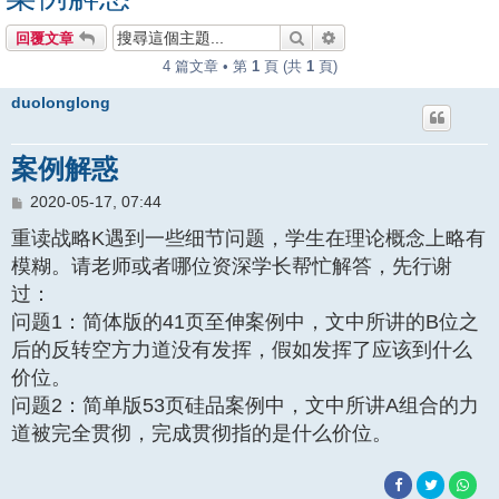
搜尋
進階搜尋
回覆文章
4 篇文章 • 第
1
頁 (共
1
頁)
duolonglong
案例解惑
文
2020-05-17, 07:44
章
重读战略K遇到一些细节问题，学生在理论概念上略有
模糊。请老师或者哪位资深学长帮忙解答，先行谢
过：
问题1：简体版的41页至伸案例中，文中所讲的B位之
后的反转空方力道没有发挥，假如发挥了应该到什么
价位。
问题2：简单版53页硅品案例中，文中所讲A组合的力
道被完全贯彻，完成贯彻指的是什么价位。