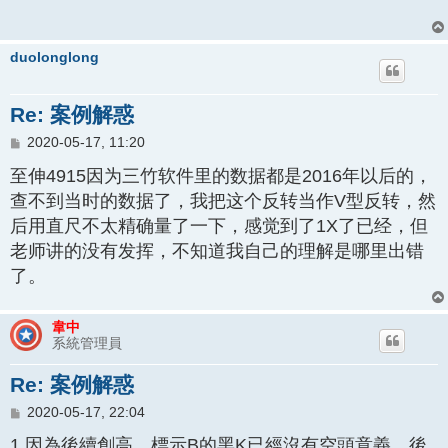
duolonglong
Re: 案例解惑
文
2020-05-17, 11:20
章
至伸4915因为三竹软件里的数据都是2016年以后的，
查不到当时的数据了，我把这个反转当作V型反转，然
后用直尺不太精确量了一下，感觉到了1X了已经，但
老师讲的没有发挥，不知道我自己的理解是哪里出错
了。
韋中
系統管理員
Re: 案例解惑
文
2020-05-17, 22:04
章
1.因為後續創高，標示B的黑K已經沒有空頭意義，後