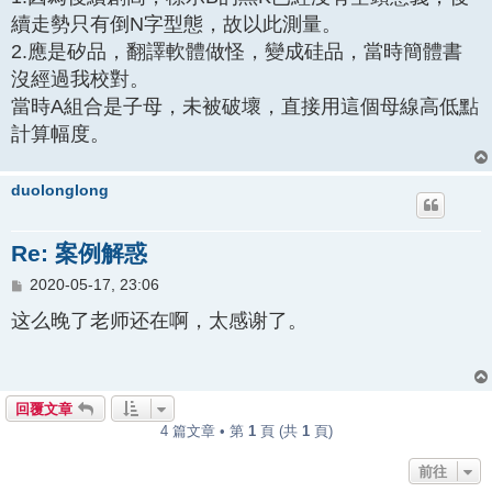
續走勢只有倒N字型態，故以此測量。
2.應是矽品，翻譯軟體做怪，變成硅品，當時簡體書
沒經過我校對。
當時A組合是子母，未被破壞，直接用這個母線高低點
計算幅度。
duolonglong
Re: 案例解惑
文
2020-05-17, 23:06
章
这么晚了老师还在啊，太感谢了。
回覆文章
4 篇文章 • 第
1
頁 (共
1
頁)
前往