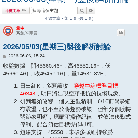
搜尋
進階搜尋
回覆文章
4 篇文章 • 第
1
頁 (共
1
頁)
韋中
系統管理員
2026/06/03(星期三)盤後解析討論
文
2026-06-03, 15:24
章
收盤數據：開45660.46↑，高46552.16↑，低
45660.46↑，收45459.16↑，量14531.82E↓
日出紅K，多頭續攻，
穿越中線標準目標
46348
，明日將出現空頭抵抗的技術現象。
研判無須改變，個人主觀猜測，6/10前盤勢縱
有震盪，也不至於將趨勢破壞，但部分個股轉
弱跡象明顯，應嚴守操作紀律，並依法移動式
停利、配合預估目標操作即可。
短線支撐：45558，未破多頭維持強勢；