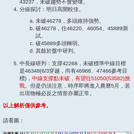
43237，未破趨勢不會變壞。
分線探討：明日高開較佳。
未破46278，多頭維持強勢。
破46278，往46220、46054、45889測
試。
破45889多頭轉弱。
其餘於盤中研判。
中長線研判：支撐42268，未破標準中線目標
是46348(6/3穿越，尚有46968、47466參考目
標)，
中線支撐點未破，有望往51050(53582)挑
戰
。但是仍須注意，時序即將進入農曆5月，若
出現物極必反之情形亦屬正常。
以上解析僅供參考。
請看圖：