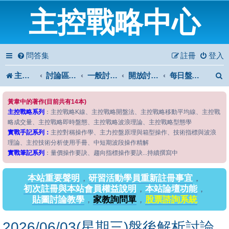
主控戰略中心
問答集
註冊
登入
主控戰略中心
討論區首頁
一般討論區
開放討論區
每日盤後解析
黃韋中的著作(目前共有14本)
主控戰略系列
：主控戰略K線、主控戰略開盤法、主控戰略移動平均線、主控戰
略成交量、主控戰略即時盤態、主控戰略波浪理論、主控戰略型態學
實戰手記系列：
主控對稱操作學、主力控盤原理與箱型操作、技術指標與波浪
理論、主控技術分析使用手冊、中短期波段操作精解
實戰筆記系列
：量價操作要訣、趨向指標操作要訣...持續撰寫中
本站重要聲明
，
研習活動學員重新註冊事宜
，
初次註冊與本站會員權益說明
，
本站論壇功能
，
貼圖討論教學
，
家教詢問單
，
股票諮詢系統
2026/06/03(星期三)盤後解析討論