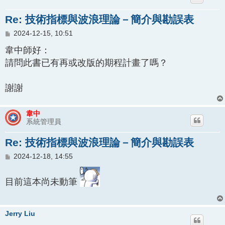
Re: 技術指標與波浪理論－簡介與勘誤表
文
2024-12-15, 10:51
章
韋中師好：
請問此書已有再或改版的期程計畫了嗎？
謝謝
韋中
系統管理員
Re: 技術指標與波浪理論－簡介與勘誤表
文
2024-12-18, 14:55
章
目前這本尚未動筆
Jerry Liu