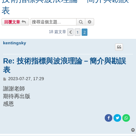
表
搜尋
進階搜尋
回覆文章
1
2
18 篇文章
上一頁
kentingsky
Re: 技術指標與波浪理論－簡介與勘誤
表
文
2023-07-27, 17:29
章
謝謝老師
期待再出版
感恩