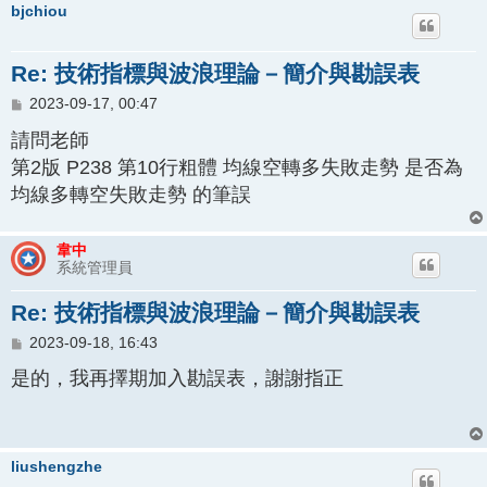
bjchiou
Re: 技術指標與波浪理論－簡介與勘誤表
文
2023-09-17, 00:47
章
請問老師
第2版 P238 第10行粗體 均線空轉多失敗走勢 是否為
均線多轉空失敗走勢 的筆誤
韋中
系統管理員
Re: 技術指標與波浪理論－簡介與勘誤表
文
2023-09-18, 16:43
章
是的，我再擇期加入勘誤表，謝謝指正
liushengzhe