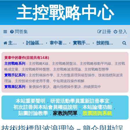
主控戰略中心
問答集
註冊
登入
主控戰略中心
討論區首頁
韋中著作問答區
實戰手記系列
技術指標與波浪理論
黃韋中的著作(目前共有14本)
主控戰略系列
：主控戰略K線、主控戰略開盤法、主控戰略移動平均線、主控戰
略成交量、主控戰略即時盤態、主控戰略波浪理論、主控戰略型態學
實戰手記系列：
主控對稱操作學、主力控盤原理與箱型操作、技術指標與波浪
理論、主控技術分析使用手冊、中短期波段操作精解
實戰筆記系列
：量價操作要訣、趨向指標操作要訣...持續撰寫中
本站重要聲明
，
研習活動學員重新註冊事宜
，
初次註冊與本站會員權益說明
，
本站論壇功能
，
貼圖討論教學
，
家教詢問單
，
股票諮詢系統
技術指標與波浪理論－簡介與勘誤