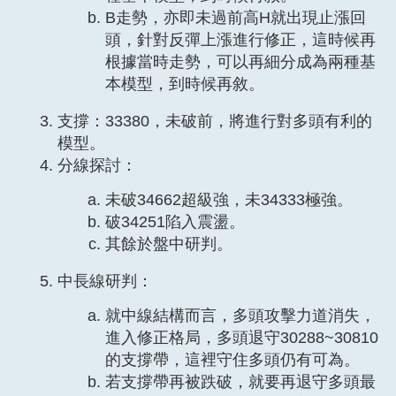
B走勢，亦即未過前高H就出現止漲回
頭，針對反彈上漲進行修正，這時候再
根據當時走勢，可以再細分成為兩種基
本模型，到時候再敘。
支撐：33380，未破前，將進行對多頭有利的
模型。
分線探討：
未破34662超級強，未34333極強。
破34251陷入震盪。
其餘於盤中研判。
中長線研判：
就中線結構而言，多頭攻擊力道消失，
進入修正格局，多頭退守30288~30810
的支撐帶，這裡守住多頭仍有可為。
若支撐帶再被跌破，就要再退守多頭最