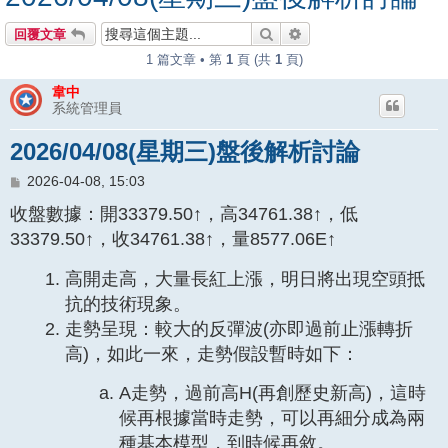
搜尋
進階搜尋
回覆文章
1 篇文章 • 第
1
頁 (共
1
頁)
韋中
系統管理員
2026/04/08(星期三)盤後解析討論
文
2026-04-08, 15:03
章
收盤數據：開33379.50↑，高34761.38↑，低
33379.50↑，收34761.38↑，量8577.06E↑
高開走高，大量長紅上漲，明日將出現空頭抵
抗的技術現象。
走勢呈現：較大的反彈波(亦即過前止漲轉折
高)，如此一來，走勢假設暫時如下：
A走勢，過前高H(再創歷史新高)，這時
候再根據當時走勢，可以再細分成為兩
種基本模型，到時候再敘。