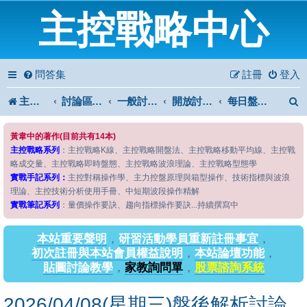
主控戰略中心
問答集
註冊
登入
主控戰略中心
討論區首頁
一般討論區
開放討論區
每日盤後解析
黃韋中的著作(目前共有14本)
主控戰略系列
：主控戰略K線、主控戰略開盤法、主控戰略移動平均線、主控戰
略成交量、主控戰略即時盤態、主控戰略波浪理論、主控戰略型態學
實戰手記系列：
主控對稱操作學、主力控盤原理與箱型操作、技術指標與波浪
理論、主控技術分析使用手冊、中短期波段操作精解
實戰筆記系列
：量價操作要訣、趨向指標操作要訣...持續撰寫中
本站重要聲明
，
研習活動學員重新註冊事宜
，
初次註冊與本站會員權益說明
，
本站論壇功能
，
貼圖討論教學
，
家教詢問單
，
股票諮詢系統
2026/04/08(星期三)盤後解析討論