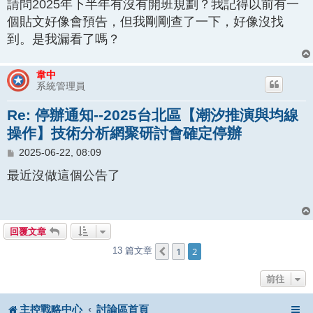
請問2025年下半年有沒有開班規劃？我記得以前有一
個貼文好像會預告，但我剛剛查了一下，好像沒找
到。是我漏看了嗎？
韋中
系統管理員
Re: 停辦通知--2025台北區【潮汐推演與均線
操作】技術分析網聚研討會確定停辦
文
2025-06-22, 08:09
章
最近沒做這個公告了
回覆文章
1
2
13 篇文章
上一頁
前往
主控戰略中心
討論區首頁