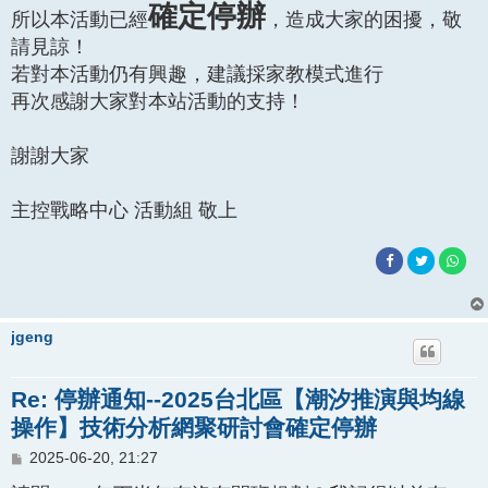
確定停辦
所以本活動已經
，造成大家的困擾，敬
請見諒！
若對本活動仍有興趣，建議採家教模式進行
再次感謝大家對本站活動的支持！
謝謝大家
主控戰略中心 活動組 敬上
jgeng
Re: 停辦通知--2025台北區【潮汐推演與均線
操作】技術分析網聚研討會確定停辦
文
2025-06-20, 21:27
章