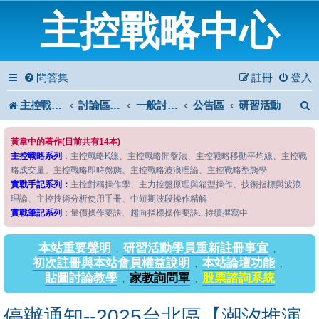
主控戰略中心
問答集
註冊
登入
主控戰略中心
討論區首頁
一般討論區
公告區
研習活動
黃韋中的著作(目前共有14本)
主控戰略系列
：主控戰略K線、主控戰略開盤法、主控戰略移動平均線、主控戰
略成交量、主控戰略即時盤態、主控戰略波浪理論、主控戰略型態學
實戰手記系列：
主控對稱操作學、主力控盤原理與箱型操作、技術指標與波浪
理論、主控技術分析使用手冊、中短期波段操作精解
實戰筆記系列
：量價操作要訣、趨向指標操作要訣...持續撰寫中
本站重要聲明
，
研習活動學員重新註冊事宜
，
初次註冊與本站會員權益說明
，
本站論壇功能
，
貼圖討論教學
，
家教詢問單
，
股票諮詢系統
停辦通知--2025台北區【潮汐推演