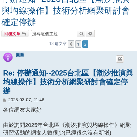
與均線操作】技術分析網聚研討會
確定停辦
搜尋
進階搜尋
回覆文章
1
2
13 篇文章
上一頁
圓圓
Re: 停辦通知--2025台北區【潮汐推演與
均線操作】技術分析網聚研討會確定停
辦
文
2025-03-07, 21:46
章
各位網友大家好
由於詢問2025年台北區《潮汐推演與均線操作》網聚
研習活動的網友人數很少(已經很久沒有新增)