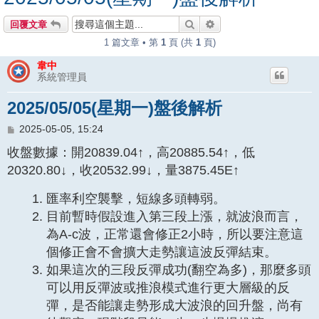
搜尋
進階搜尋
回覆文章
1 篇文章 • 第
1
頁 (共
1
頁)
韋中
系統管理員
2025/05/05(星期一)盤後解析
文
2025-05-05, 15:24
章
收盤數據：開20839.04↑，高20885.54↑，低
20320.80↓，收20532.99↓，量3875.45E↑
匯率利空襲擊，短線多頭轉弱。
目前暫時假設進入第三段上漲，就波浪而言，
為A-c波，正常還會修正2小時，所以要注意這
個修正會不會擴大走勢讓這波反彈結束。
如果這次的三段反彈成功(翻空為多)，那麼多頭
可以用反彈波或推浪模式進行更大層級的反
彈，是否能讓走勢形成大波浪的回升盤，尚有