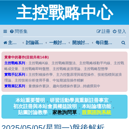
主控戰略中心
問答集
註冊
登入
主控戰略中心
討論區首頁
一般討論區
開放討論區
每日盤後解析
黃韋中的著作(目前共有14本)
主控戰略系列
：主控戰略K線、主控戰略開盤法、主控戰略移動平均線、主控戰
略成交量、主控戰略即時盤態、主控戰略波浪理論、主控戰略型態學
實戰手記系列：
主控對稱操作學、主力控盤原理與箱型操作、技術指標與波浪
理論、主控技術分析使用手冊、中短期波段操作精解
實戰筆記系列
：量價操作要訣、趨向指標操作要訣...持續撰寫中
本站重要聲明
，
研習活動學員重新註冊事宜
，
初次註冊與本站會員權益說明
，
本站論壇功能
，
貼圖討論教學
，
家教詢問單
，
股票諮詢系統
2025/05/05(星期一)盤後解析