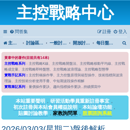
主控戰略中心
問答集
註冊
登入
主控戰略中心
討論區首頁
一般討論區
開放討論區
每日盤後解析
黃韋中的著作(目前共有14本)
主控戰略系列
：主控戰略K線、主控戰略開盤法、主控戰略移動平均線、主控戰
略成交量、主控戰略即時盤態、主控戰略波浪理論、主控戰略型態學
實戰手記系列：
主控對稱操作學、主力控盤原理與箱型操作、技術指標與波浪
理論、主控技術分析使用手冊、中短期波段操作精解
實戰筆記系列
：量價操作要訣、趨向指標操作要訣...持續撰寫中
本站重要聲明
，
研習活動學員重新註冊事宜
，
初次註冊與本站會員權益說明
，
本站論壇功能
，
貼圖討論教學
，
家教詢問單
，
股票諮詢系統
2026/03/03(星期二)盤後解析