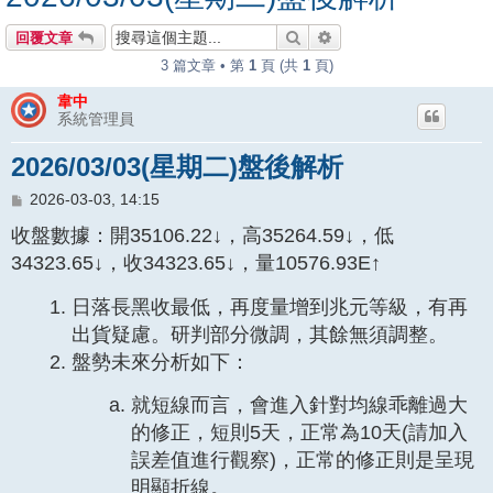
搜尋
進階搜尋
回覆文章
3 篇文章 • 第
1
頁 (共
1
頁)
韋中
系統管理員
2026/03/03(星期二)盤後解析
文
2026-03-03, 14:15
章
收盤數據：開35106.22↓，高35264.59↓，低
34323.65↓，收34323.65↓，量10576.93E↑
日落長黑收最低，再度量增到兆元等級，有再
出貨疑慮。研判部分微調，其餘無須調整。
盤勢未來分析如下：
就短線而言，會進入針對均線乖離過大
的修正，短則5天，正常為10天(請加入
誤差值進行觀察)，正常的修正則是呈現
明顯折線。