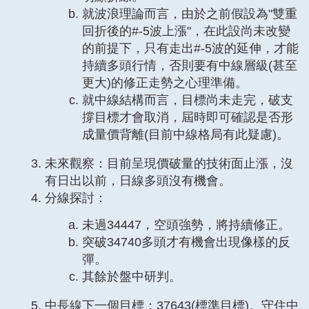
就波浪理論而言，由於之前假設為"雙重
回折後的#-5波上漲"，在此設尚未改變
的前提下，只有走出#-5波的延伸，才能
持續多頭行情，否則要有中線層級(甚至
更大)的修正走勢之心理準備。
就中線結構而言，目標尚未走完，破支
撐目標才會取消，屆時即可確認是否形
成量價背離(目前中線格局有此疑慮)。
未來觀察：目前呈現價破量的技術面止漲，沒
有日出以前，日線多頭沒有機會。
分線探討：
未過34447，空頭強勢，將持續修正。
突破34740多頭才有機會出現像樣的反
彈。
其餘於盤中研判。
中長線下一個目標：37643(標準目標)。守住中