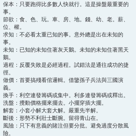
保本：只要跑得比多數人快就行。這是操盤最重要的
事。
節欲：食、色、玩。車、房、地。錢、幼、老。薪、
位、權。
求知：不必看太重已知的事。意外總是出在未知的
事。
未知：已知的未知住著灰天鵝。未知的未知住著黑天
鵝。
過程：反覆失敗是必經過程。試錯法是通往成功的捷
徑。
做價：首要搞殘看倌邏輯。借鑒孫子兵法與三國演
義。
換手：利空連發籌碼或集中。利多連發籌碼或釋出。
洗盤：攪動價格擺來擺去。小擺穿插大擺。
解套：小套小解大套大解。嚴重先半解。
斷後：形勢不利壯士斷腕。留得青山在。
風險：只下有意義的賭注但要分批。避免過度分散風
險。