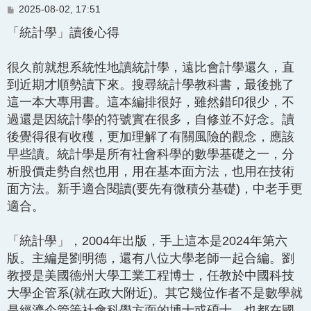
文
2025-08-02, 17:51
章
「統計學」讀後心得
很久前就想系統性地讀統計學，遠比會計學還久，直
到近期才順勢讀下來。搜尋統計學教科書，最後挑了
這一本大專用書。這本編排很好，雖然錯印很少，不
過還是因統計學的符號實在很多，自修並不好念。讀
後覺得很有收穫，更加理解了有關風險的觀念，應該
早些讀。統計學是所有社會科學的數學基礎之一，分
析股價走勢自然也用，用在基本面方法，也用在技術
面方法。新手適合閱讀(要先有微積分基礎)，中老手更
適合。
「統計學」，2004年出版，手上這本是2024年第六
版。主編是劉明德，還有八位大學老師一起合編。劉
教授是美國德州大學工業工程博士，任教於中國科技
大學企管系(就在政大附近)。其它幾位作者不是數學就
是經濟企管等社會科學方面的博士或碩士，也都在國