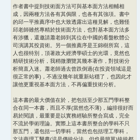
作者書中提到技術面方法可與基本面方法相輔相
成，因兩種方法各有其侷限，也各有其強項。書中
的邱一平推薦序中也大致透露出這種見解，也難怪
邱老師雖然專精於技術面方法，也對基本面方法多
有涉獵，還邀請蕭老師到其位在中國的看盤軟體公
司演講其投資術。另一個推薦序是王錦樹所寫，這
人也很特別，頂著政大經濟學碩士的光環，竟然也
精研技術分析，我稍微瀏覽其幾本著作，對技術分
析簡直入迷。蕭老師過去曾跌倒過(在投資領域這是
很正常的事)，不過沒幾年就重新站穩了，也因此才
讓他更重視基本面方法，不再偏重技術分析。
這本書的最大價值在於，把包括至少那五門學科整
合在同一本書，而且不厚(當然也不薄)，編排很好而
易於閱讀，最重要是以實務經驗所整合寫成，完全
不流於學術理論。實際上這本書所整合的學科不只
那五門，還包括一切學科，當然也包括理工學科，
文法商理工醫農(這是傳統分法，但也最簡單)統統都