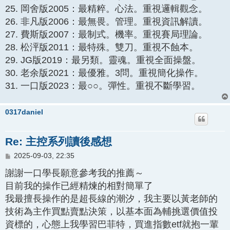
25. 岡舍版2005：最精粹。心法。重視邏輯觀念。
26. 非凡版2006：最無畏。管理。重視資訊解讀。
27. 費斯版2007：最制式。機率。重視賽局理論。
28. 松泙版2011：最特殊。雙刀。重視不蝕本。
29. JG版2019：最另類。靈魂。重視全面操盤。
30. 老余版2021：最優雅。3問。重視簡化操作。
31. 一口版2023：最○○。彈性。重視不斷學習。
0317daniel
Re: 主控系列讀後感想
文
2025-09-03, 22:35
章
謝謝一口學長願意參考我的推薦～
目前我的操作已經精煉的相對簡單了
我最擅長操作的是超長線的潮汐，我主要以黃老師的
技術為主作買點賣點決策，以基本面為輔挑選價值投
資標的，心態上我學習巴菲特，買進指數etf就抱一輩