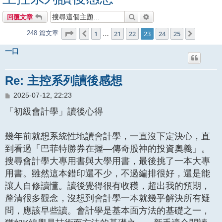
搜尋
進階搜尋
回覆文章
第
23
頁 (共
25
頁)
1
21
22
23
24
25
248 篇文章
上一頁
下一頁
…
一口
Re: 主控系列讀後感想
文
2025-07-12, 22:23
章
「初級會計學」讀後心得
幾年前就想系統性地讀會計學，一直沒下定決心，直
到看過「巴菲特勝券在握—傳奇股神的投資奧義」。
搜尋會計學大專用書與大學用書，最後挑了一本大專
用書。雖然這本錯印還不少，不過編排很好，還是能
讓人自修讀懂。讀後覺得很有收穫，超出我的預期，
釐清很多觀念，沒想到會計學一本就幾乎解決所有疑
問，應該早些讀。會計學是基本面方法的基礎之一，