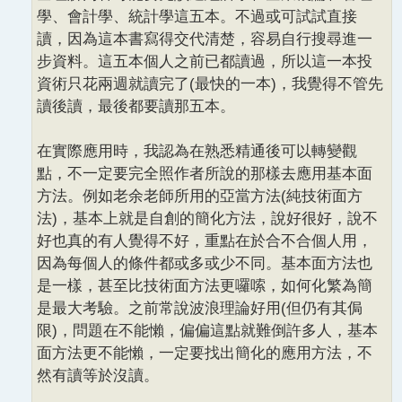
學、會計學、統計學這五本。不過或可試試直接
讀，因為這本書寫得交代清楚，容易自行搜尋進一
步資料。這五本個人之前已都讀過，所以這一本投
資術只花兩週就讀完了(最快的一本)，我覺得不管先
讀後讀，最後都要讀那五本。
在實際應用時，我認為在熟悉精通後可以轉變觀
點，不一定要完全照作者所說的那樣去應用基本面
方法。例如老余老師所用的亞當方法(純技術面方
法)，基本上就是自創的簡化方法，說好很好，說不
好也真的有人覺得不好，重點在於合不合個人用，
因為每個人的條件都或多或少不同。基本面方法也
是一樣，甚至比技術面方法更囉嗦，如何化繁為簡
是最大考驗。之前常說波浪理論好用(但仍有其侷
限)，問題在不能懶，偏偏這點就難倒許多人，基本
面方法更不能懶，一定要找出簡化的應用方法，不
然有讀等於沒讀。