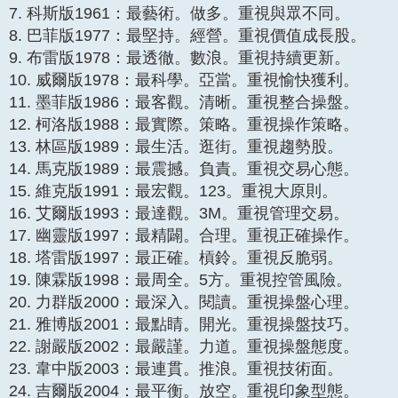
7. 科斯版1961：最藝術。做多。重視與眾不同。
8. 巴菲版1977：最堅持。經營。重視價值成長股。
9. 布雷版1978：最透徹。數浪。重視持續更新。
10. 威爾版1978：最科學。亞當。重視愉快獲利。
11. 墨菲版1986：最客觀。清晰。重視整合操盤。
12. 柯洛版1988：最實際。策略。重視操作策略。
13. 林區版1989：最生活。逛街。重視趨勢股。
14. 馬克版1989：最震撼。負責。重視交易心態。
15. 維克版1991：最宏觀。123。重視大原則。
16. 艾爾版1993：最達觀。3M。重視管理交易。
17. 幽靈版1997：最精闢。合理。重視正確操作。
18. 塔雷版1997：最正確。槓鈴。重視反脆弱。
19. 陳霖版1998：最周全。5方。重視控管風險。
20. 力群版2000：最深入。閱讀。重視操盤心理。
21. 雅博版2001：最點睛。開光。重視操盤技巧。
22. 謝嚴版2002：最嚴謹。力道。重視操盤態度。
23. 韋中版2003：最連貫。推浪。重視技術面。
24. 吉爾版2004：最平衡。放空。重視印象型態。