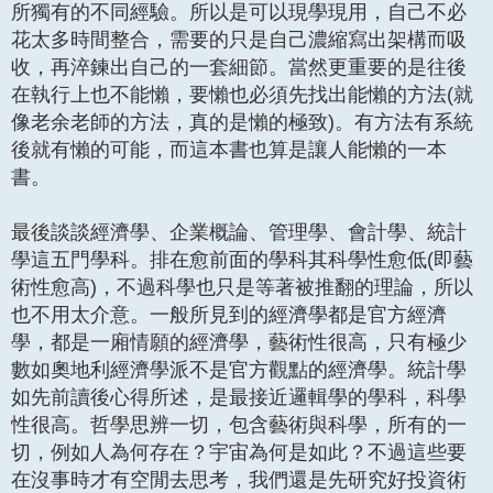
所獨有的不同經驗。所以是可以現學現用，自己不必
花太多時間整合，需要的只是自己濃縮寫出架構而吸
收，再淬鍊出自己的一套細節。當然更重要的是往後
在執行上也不能懶，要懶也必須先找出能懶的方法(就
像老余老師的方法，真的是懶的極致)。有方法有系統
後就有懶的可能，而這本書也算是讓人能懶的一本
書。
最後談談經濟學、企業概論、管理學、會計學、統計
學這五門學科。排在愈前面的學科其科學性愈低(即藝
術性愈高)，不過科學也只是等著被推翻的理論，所以
也不用太介意。一般所見到的經濟學都是官方經濟
學，都是一廂情願的經濟學，藝術性很高，只有極少
數如奧地利經濟學派不是官方觀點的經濟學。統計學
如先前讀後心得所述，是最接近邏輯學的學科，科學
性很高。哲學思辨一切，包含藝術與科學，所有的一
切，例如人為何存在？宇宙為何是如此？不過這些要
在沒事時才有空閒去思考，我們還是先研究好投資術