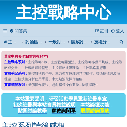
主控戰略中心
問答集
註冊
登入
主控戰略中心
討論區首頁
一般討論區
開放討論區
技術分析討論II
黃韋中的著作(目前共有14本)
主控戰略系列
：主控戰略K線、主控戰略開盤法、主控戰略移動平均線、主控戰
略成交量、主控戰略即時盤態、主控戰略波浪理論、主控戰略型態學
實戰手記系列：
主控對稱操作學、主力控盤原理與箱型操作、技術指標與波浪
理論、主控技術分析使用手冊、中短期波段操作精解
實戰筆記系列
：量價操作要訣、趨向指標操作要訣...持續撰寫中
本站重要聲明
，
研習活動學員重新註冊事宜
，
初次註冊與本站會員權益說明
，
本站論壇功能
，
貼圖討論教學
，
家教詢問單
，
股票諮詢系統
主控系列讀後感想