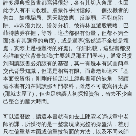
許多經典投資書都寫得很好，各有其切入角度，也因
此予人有不同收穫。股票作手回憶錄、一個投機者的
告白、隨機騙局、黑天鵝效應、反脆弱、不對稱陷
阱、非常潛力股、證券分析、彼得林區選股戰略、巴
菲特勝券在握，等等，這些都很有份量，但都不夠全
面(各有其選擇的角度)，或是過專(當然這不全然是壞
處，實際上是極難得的好處)。仔細比較，這些書都沒
有詳細交代背景知識(主要就是那五門學科)，通常只提
到閱讀該書必須該有的基礎，其中有幾本有試圖簡單
交代背景知識，但還是相當有限。而蕭老師這本「基
本面投資術」剛剛好補足以上經典書籍的缺角，閱讀
這本書有如在閱讀那五門學科，雖然不可能寫得太多
(那就太厚了)，但也足夠讓人初探投資術，省去不少自
己整合的龐大時間。
可以這麼說，讀這本書就有如去上陳霖老師或韋中老
師的課，所獲得的是一整套現成完整的操盤法，差別
只在偏重基本面或偏重技術面的方法，以及不同老師