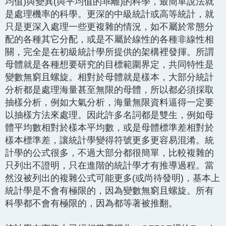
均值)與變異(與平均值的乖離)的科學，最簡單說法就
是處理機率的科學。更深的中級統計或高等統計，就
只是更深入處理一些更複雜的情況，如不屬於常態分
配的各種其它分配，或是不屬於線性的各種非線性相
關，完全是在初級統計學所提供的架構裡發揮。所謂
母體就是各種想要研究的目標範圍界定，共同特性是
變數無窮且螺旋。相對於母體就是樣本，大部分統計
分析都是處理海量甚至無限的母體，所以都必須採取
抽樣分析，例如大氣分析，海量無限資料逼得一定要
以抽樣方法來處理。因此許多名詞都是雙生，例如母
體平均數相對於樣本平均數，或是母體標準差相對於
樣本標準差，讓統計學變得符號更多更容易混淆。統
計學的公式很多，不過大部分都很簡單，比較複雜的
只列出不證明，只在進階的統計學才有推導過程。當
然沒被列出的複雜公式可能更多(或尚待發明)，基本上
統計學是不會有極限的，因為變數無窮且螺旋。所有
科學都不會有極限的，因為都等著被推翻。