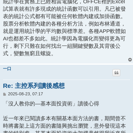
統計學在實務上已經相當電腦化，OFFCE裡的Excel
試算表就有許多現成的統計函數可以引用。凡已被發
表的統計公式都有可能被任何軟體內建或加掛函數。
股票分析軟體內建的各種分析方法，例如布林通道，
就是運用統計學的平均數與標準差。各種APP軟體如
AI也都差不多如此。統計學因為電腦化而變得更為可
行，剩下只難在如何找出一組關鍵變數及其背後公
式，變數無窮且螺旋。
一口
Re: 主控系列讀後感想
文
2025-08-23, 07:17
章
「沒人教你的—基本面投資術」讀後心得
近一年來已閱讀多本有關基本面方法的書，期間曾不
時將書架上這方面的書隨興挑出瀏覽，意外發現這本