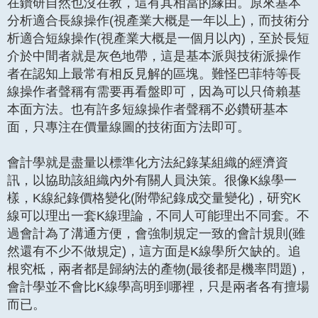
在鑽研自然也沒在教，這有其相當的緣由。原來基本
分析適合長線操作(視產業大概是一年以上)，而技術分
析適合短線操作(視產業大概是一個月以內)，至於長短
介於中間者就是灰色地帶，這是基本派與技術派操作
者在認知上最常有相反見解的區塊。難怪巴菲特等長
線操作者聲稱有需要再看盤即可，因為可以只倚賴基
本面方法。也有許多短線操作者聲稱不必鑽研基本
面，只專注在價量線圖的技術面方法即可。
會計學就是盡量以標準化方法紀錄某組織的經濟資
訊，以協助該組織內外有關人員決策。很像K線學一
樣，K線紀錄價格變化(附帶紀錄成交量變化)，研究K
線可以理出一套K線理論，不同人可能理出不同套。不
過會計為了溝通方便，會強制規定一致的會計規則(雖
然還有不少不做規定)，這方面是K線學所欠缺的。追
根究柢，兩者都是歸納法的產物(最後都是機率問題)，
會計學並不會比K線學高明到哪裡，只是兩者各有擅場
而已。