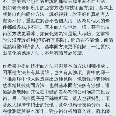
不一定要完全照作者所說的那樣去應用基本面方法。
例如老余老師所用的亞當方法(純技術面方法)，基本上
就是自創的簡化方法，說好很好，說不好也真的有人
覺得不好，重點在於合不合個人用，因為每個人的條
件都或多或少不同。基本面方法也是一樣，甚至比技
術面方法更囉嗦，如何化繁為簡是最大考驗。之前常
說波浪理論好用(但仍有其侷限)，問題在不能懶，偏偏
這點就難倒許多人，基本面方法更不能懶，一定要找
出簡化的應用方法，不然有讀等於沒讀。
作者書中提到技術面方法可與基本面方法相輔相成，
因兩種方法各有其侷限，也各有其強項。書中的邱一
平推薦序中也大致透露出這種見解，也難怪邱老師雖
然專精於技術面方法，也對基本面方法多有涉獵，還
邀請蕭老師到其位在中國的看盤軟體公司演講其投資
術。另一個推薦序是王錦樹所寫，這人也很特別，頂
著政大經濟學碩士的光環，竟然也精研技術分析，我
稍微瀏覽其幾本著作，對技術分析簡直入迷。蕭老師