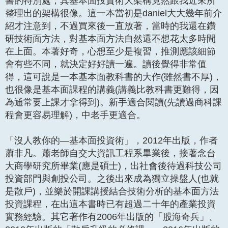
書的特別處，其基本面投資術大架構竟然跟我近來所
整理出的架構很像。這一本當初是daniel大大幾年前介
紹才注意到，不過買來後一直放著，當時的我還在鑽
研技術面方法，對基本面方法自然還不想花太多時間
在上面。本著好奇，心想至少是複習，推測應該細節
會有些不同，就決定好好讀一遍。讀後覺得非常值
得，這可說是一本基本面教科書的大作(雖然書不厚)，
也很像是基本面課程的講義(講義比教科書更難得，因
為通常要上課才拿得到)。新手適合閱讀(先讀過商科課
程會更容易理解)，中老手更適合。
「沒人教你的—基本面投資術」，2012年出版，作者
蕭非凡。蕭老師自交大資訊工程系畢業後，接著念台
大商學研究所畢業(應是碩士)，出社會後待過科技公司
投資部門與創投公司。之後出來成為獨立操盤人(也就
是散戶)，並樂於開課講授結合技術分析的基本面方法
投資課程，在出這本書時已有超過二十年的產業投資
實務經驗。其它著作有2006年出版的「股海奇兵」、