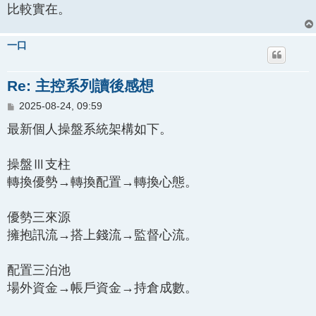
比較實在。
一口
Re: 主控系列讀後感想
文
2025-08-24, 09:59
章
最新個人操盤系統架構如下。
操盤Ⅲ支柱
轉換優勢→轉換配置→轉換心態。
優勢三來源
擁抱訊流→搭上錢流→監督心流。
配置三泊池
場外資金→帳戶資金→持倉成數。