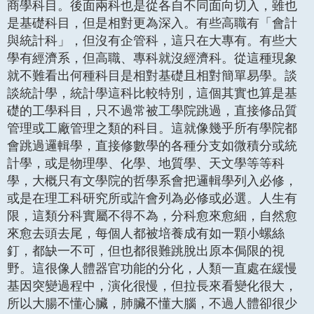
商學科目。後面兩科也是從各自不同面向切入，雖也
是基礎科目，但是相對更為深入。有些高職有「會計
與統計科」，但沒有企管科，這只在大專有。有些大
學有經濟系，但高職、專科就沒經濟科。從這種現象
就不難看出何種科目是相對基礎且相對簡單易學。談
談統計學，統計學這科比較特別，這個其實也算是基
礎的工學科目，只不過常被工學院跳過，直接修品質
管理或工廠管理之類的科目。這就像幾乎所有學院都
會跳過邏輯學，直接修數學的各種分支如微積分或統
計學，或是物理學、化學、地質學、天文學等等科
學，大概只有文學院的哲學系會把邏輯學列入必修，
或是在理工科研究所或許會列為必修或必選。人生有
限，這類分科實屬不得不為，分科愈來愈細，自然愈
來愈去頭去尾，每個人都被培養成有如一顆小螺絲
釘，都缺一不可，但也都很難跳脫出原本侷限的視
野。這很像人體器官功能的分化，人類一直處在緩慢
基因突變過程中，演化很慢，但拉長來看變化很大，
所以大腸不懂心臟，肺臟不懂大腦，不過人體卻很少