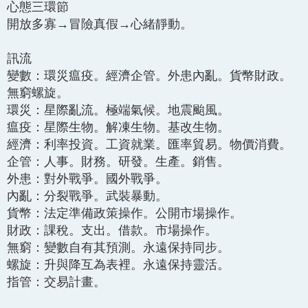
心態三環節
開放多寡→冒險真假→心緒靜動。
訊流
變數：環災瘟疫。經濟企管。外患內亂。貨幣財政。
無窮螺旋。
環災：星際亂流。極端氣候。地震颱風。
瘟疫：星際生物。解凍生物。基改生物。
經濟：利率投資。工資就業。匯率貿易。物價消費。
企管：人事。財務。研發。生產。銷售。
外患：對外戰爭。國外戰爭。
內亂：分裂戰爭。武裝暴動。
貨幣：法定準備政策操作。公開市場操作。
財政：課稅。支出。借款。市場操作。
無窮：變數自有其預測。永遠保持同步。
螺旋：升與降互為表裡。永遠保持靈活。
指管：交易計畫。