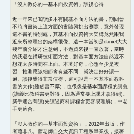
「沒人教你的—基本面投資術」讀後心得
近一年來已閱讀多本有關基本面方法的書，期間曾
不時將書架上這方面的書隨興挑出瀏覽，意外發現
這本書的特別處，其基本面投資術大架構竟然跟我
近來所整理出的架構很像。這一本當初是daniel大大
幾年前介紹才注意到，不過買來後一直放著，當時
的我還在鑽研技術面方法，對基本面方法自然還不
想花太多時間在上面。本著好奇，心想至少是複
習，推測應該細節會有些不同，就決定好好讀一
遍。讀後覺得非常值得，這可說是一本基本面教科
書的大作(雖然書不厚)，也很像是基本面課程的講義
(講義比教科書更難得，因為通常要上課才拿得到)。
新手適合閱讀(先讀過商科課程會更容易理解)，中老
手更適合。
「沒人教你的—基本面投資術」，2012年出版，作
者蕭非凡。蕭老師自交大資訊工程系畢業後，接著