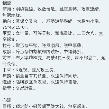
錢流
箭頭：弱線強線。收斂發散。跳空島轉。攻擊連續。
無窮螺旋。
動向：互保交叉合一。順勢逆勢壓縮。大腸包小腸。
75°45°15°0°。
兩翼：套牢量。可等天數。頭底量比。二四六八。無
窮螺旋。
拉弓：彎形@平頸。逆風順風。護甲厚薄。
放箭：碎形@切割槓桿蹺蹺板。中繼轉折。
前軍：布大準乖桿雙。島缺4陡三長。家不歸您二。短
命長命。
中軍：K近視。雙叉攻三長。
無窮：價量自有其預測。永遠保持同步。
螺旋：漲與跌互為表裡。永遠保持靈活。
指管：交易計畫。
心流
目標：穩定賠小錢與偶而賺大錢。無窮螺旋。