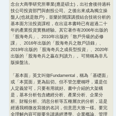
念台大商學研究所畢業(應是碩士)，出社會後待過科
技公司投資部門與創投公司。之後出來成為獨立操
盤人(也就是散戶)，並樂於開課講授結合技術分析的
基本面方法投資課程，在出這本書時已有超過二十
年的產業投資實務經驗。其它著作有2006年出版的
「股海奇兵」、2010年出版的「散戶升級的必修
課」、2016年出版的「股海奇兵之散戶語錄」、
2019年出版的「股海奇兵之成長型投資」、2020年
出版的「股海奇兵之贏在判讀力」。可簡稱為非凡
版操盤法。
「基本面」英文叫做Fundamental，稱為「基礎面」
或「本質面」更為貼切。但不管怎麼稱呼，還是任
人定義皆可，只要有用就好。書中介紹的大架構
是，基本分析包含總經分析、產業分析、企業分
析、財報分析、消息分析等五種層次的分析，這是
經過我稍微改寫後的名詞，但意思大致一樣。要完
全理解內容可能要先讀過經濟學、企業概論、管理