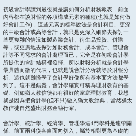
初級會計學讀到最後就是講如何分析財務報表，前面
內容都在談財報的各項構成元素的種種(也就是如何做
好會計工作)，這些元素的標準說法是會計科目。更深
的中級會計或高等會計，就只是更深入細節去探討一
些更複雜的情況如製造業會計、衍生品投資、併購
等，或更廣地去探討如財務會計、成本會計、管理會
計等不同需求的會計處理而已，完全是在初級會計學
所提供的會計結構裡發揮。所以財報分析就是會計學
最具體而微的代表，也就是說會計分析就等於財報分
析。這也就難怪學了會計學好像所有基本面方法都學
到了。這不是錯覺，會計學確實可稱為理財教育的基
礎。例如猶太教信徒都有很好的家庭理財教育，我想
就是因為把會計學(但不只)融入猶太教經典，當然猶太
教信徒自然盛出財務金融行家。
會計學、統計學、經濟學、管理學這4門學科是連帶關
係。前面兩科從各自面向切入，屬於相對更為基礎的