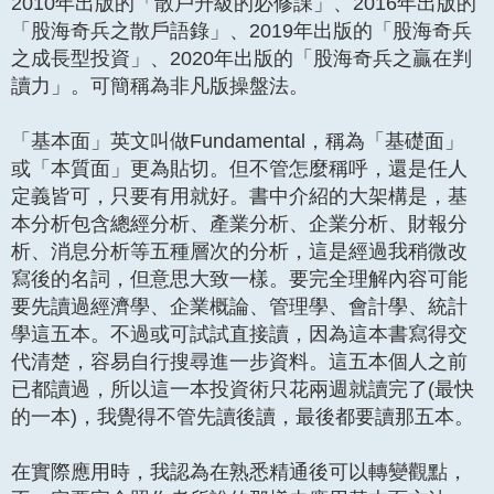
2010年出版的「散戶升級的必修課」、2016年出版的
「股海奇兵之散戶語錄」、2019年出版的「股海奇兵
之成長型投資」、2020年出版的「股海奇兵之贏在判
讀力」。可簡稱為非凡版操盤法。
「基本面」英文叫做Fundamental，稱為「基礎面」
或「本質面」更為貼切。但不管怎麼稱呼，還是任人
定義皆可，只要有用就好。書中介紹的大架構是，基
本分析包含總經分析、產業分析、企業分析、財報分
析、消息分析等五種層次的分析，這是經過我稍微改
寫後的名詞，但意思大致一樣。要完全理解內容可能
要先讀過經濟學、企業概論、管理學、會計學、統計
學這五本。不過或可試試直接讀，因為這本書寫得交
代清楚，容易自行搜尋進一步資料。這五本個人之前
已都讀過，所以這一本投資術只花兩週就讀完了(最快
的一本)，我覺得不管先讀後讀，最後都要讀那五本。
在實際應用時，我認為在熟悉精通後可以轉變觀點，