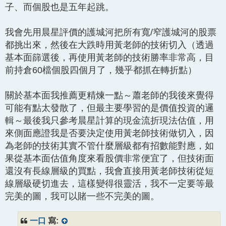
子、而個股也是五年起跳。
我會先用晨星評價的護城河把所有寬/窄護城河的股票
都挑出來，然後在大跌時用黃老師的技術切入（透過
基本面篩選後，再使用黃老師的技術勝率非常高，目
前持倉60檔個股四個月了，幾乎都抓在轉折點）
關於基本面我推薦更精煉一點～蕭老師的我後來覺得
可能有點太發散了，但最主要學習的是價值投資的邏
輯～最後我只參考晨星計算的現金流折現法估值，用
來側面應證我是否要決定使用黃老師技術做切入，因
為老師的技術其實不管什麼層級都有招數能對應，如
果從基本面估值角度來看股價非常便宜了，但技術面
還沒有長線層級的買點，我會直接用黃老師技術從短
線層級硬切進去，這樣變得很靈活，我不一定要等最
完美的圖，我可以賭一些不完美的圖。
一口
寫: