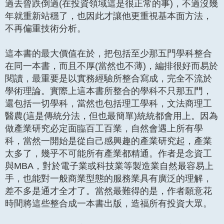
過去曾跌倒過(在投資領域這是很正常的事)，不過沒幾
年就重新站穩了，也因此才讓他更重視基本面方法，
不再偏重技術分析。
這本書的最大價值在於，把包括至少那五門學科整合
在同一本書，而且不厚(當然也不薄)，編排很好而易於
閱讀，最重要是以實務經驗所整合寫成，完全不流於
學術理論。實際上這本書所整合的學科不只那五門，
還包括一切學科，當然也包括理工學科，文法商理工
醫農(這是傳統分法，但也最簡單)統統都會用上。因為
做產業研究必定面臨百工百業，自然會遇上所有學
科，當然一開始是從自己感興趣的產業研究起，產業
太多了，幾乎不可能所有產業都精通。作者是念資工
與MBA，對於電子業或科技業等製造業自然最容易上
手，也能對一般商業型態的服務業具有廣泛的理解，
差不多是通才全才了。當然最難得的是，作者願意花
時間將這些整合成一本書出版，造福所有投資大眾。