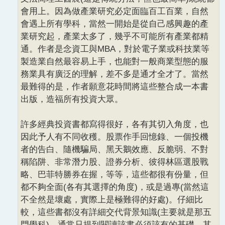
會用上。因為做產業研究必定面臨百工百業，自然
會遇上所有學科，當然一開始是從自己感興趣的產
業研究起，產業太多了，幾乎不可能所有產業都精
通。作者是念資工與MBA，對於電子業或科技業等
製造業自然最容易上手，也能對一般商業型態的服
務業具有廣泛的理解，差不多是通才全才了。當然
最難得的是，作者願意花時間將這些整合成一本書
出版，造福所有投資大眾。
許多經典投資書都寫得很好，各有其切入角度，也
因此予人有不同收穫。股票作手回憶錄、一個投機
者的告白、隨機騙局、黑天鵝效應、反脆弱、不對
稱陷阱、非常潛力股、證券分析、彼得林區選股戰
略、巴菲特勝券在握，等等，這些都很有份量，但
都不夠全面(各有其選擇的角度)，或是過專(當然這
不全然是壞處，實際上是極難得的好處)。仔細比
較，這些書都沒有詳細交代背景知識(主要就是那五
門學科)，通常只提到閱讀該書必須該有的基礎，其