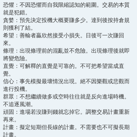
恐懼：不因恐懼而自我限縮認知的範圍。交易的本質
就是犯錯。
貪婪：預先決定投機大概要賺多少。達到後按持倉規
則獲利了結。
希望：善輸者贏欣然接受小損失。日後可一次賺回
來。
條理：出現條理前的混亂並不危險。出現條理後就即
將變危險。
直覺：可解釋的直覺是可靠的。不可把希望當成直
覺。
信心：事先模擬最壞情況出現。絕不因樂觀或悲觀而
進行投機。
群眾：不想繼續做多或空時往往就是反向進場時機。
不追逐風潮。
頑固：進場若沒賺到錢就忘掉它。調整交易計畫重新
再來。
計畫：擬定短期但長線的計畫。不需要也不可擬長期
計畫。