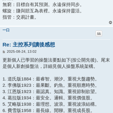
無窮：目標自有其預測。永遠保持同步。
螺旋：賺與賠互為表裡。永遠保持靈活。
指管：交易計畫。
一口
Re: 主控系列讀後感想
文
2025-08-24, 13:02
章
更新個人已學習的操盤法要點如下(按公開先後)。尾末
是個人新創操盤法，詳細見個人操盤系統架構。
1. 道氏版1884：最睿智。潮汐。重視大盤趨勢。
2. 李佛版1923：最果斷。釣魚。重視順應時勢。
3. 江恩版1923：最認真。知識。重視節制欲望。
4. 葛拉版1934：最安全。邏輯。重視價值股。
5. 艾略版1938：最理想。波浪。重視波浪結構。
6. 費雪版1958：最長線。閒聊。重視成長股。