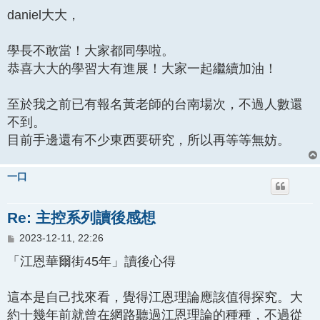
章
daniel大大，
學長不敢當！大家都同學啦。
恭喜大大的學習大有進展！大家一起繼續加油！
至於我之前已有報名黃老師的台南場次，不過人數還
不到。
目前手邊還有不少東西要研究，所以再等等無妨。
一口
Re: 主控系列讀後感想
文
2023-12-11, 22:26
章
「江恩華爾街45年」讀後心得
這本是自己找來看，覺得江恩理論應該值得探究。大
約十幾年前就曾在網路聽過江恩理論的種種，不過從