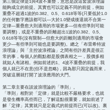
第三個定律是1與4波不重疊，意思是說這套波浪理論
能夠成立的前提。其實也可以定義不同的前提，例如
重疊不超過1波的0.382、0.5、0.618等等(只要低於1.0
的任何數字應該都可以—大於1.0變成後退就不合第一
定律—重疊愈大則適用的市場更多—但有些準則可能
要調整)，或是不重疊的距離超出1波的0.382、0.5、
0.618等等(沒有限制—但愈大的距離則適用的市場會
更少—有些準則可能也是要調整)。總之「布雷希特波
浪理論」與「主控波浪裡論」之間有些許差異是很正
常的事，每個人的觀點都是股價表相之一，股價多相
就如人有諸相。例如前述的1、4波不重疊的前提，我
個人就已不在意(但不是忽略)，因為那只因定義而來，
突破這層就打開了波浪應用的大門。
第二章主要在談波浪理論的「準則」。
「準則」相對於「定律」就是比較不嚴格要求，也就
是發生機率高些而已，了解這點很重要，就如前述了
解「定律」其實就只是定義式的前提而已(可以改)。裏