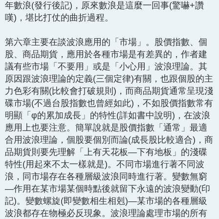
年數浪(發行後記)，原來數浪是這麼一回事(驚嚇+讚
嘆)，堪比打仗的曲折過程。
第六章主要在談波浪應用的「市場」。股價指數、個
股、商品期貨，應用於各種市場是有差異的，作者建
議有些市場「不要用」或是「小心用」波浪理論。其
原因跟波浪理論的定義(三個定律)有關，也跟個股的主
力色彩有關(比較會打破規則)，而商品期貨通常呈現淺
碟市場(不過台股指數也曾經如此)，不如股價指數常有
明顯「φ的累加成長」的特性(詳如書中說明)，在波浪
應用上也要注意。簡單說就是股價指數「通常」最適
合用波浪理論，個股要個別而論(成長股比較適合)，商
品期貨則要先理解「上有天花板—下有地板」的淺碟
特性(用起來不太一樣就是)。不同市場進行著不同波
浪，同市場存在各種層級波浪同時進行著。變數無窮
—作用在某市場某個時點後就留下永遠的波浪變動(印
記)。變數螺旋(即變數相生相剋)—某市場的各種層級
波浪都存在物極必反現象。波浪理論處理市場的所有