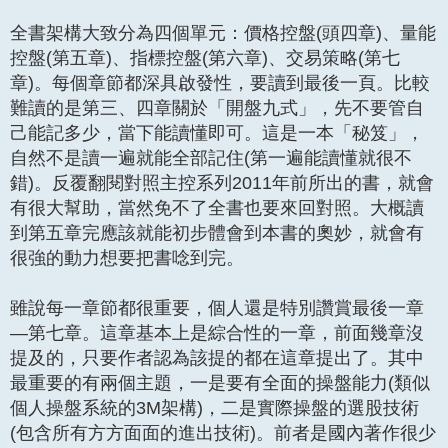
全書架構大致分為四個單元：價格控盤(頭四章)、量能
控盤(第五章)、指標控盤(第六章)、交易策略(第七
章)。每個章節都深具啟發性，要讀到最後一頁。比較
難讀的是第三、四章關於「開盤九式」，先不要管自
己能記多少，當下能讀懂即可。這是一本「秘笈」，
自然不是讀一遍就能全部記住(第一遍能讀懂就很不
錯)。反覆翻閱對照主控系列2011年前所出的書，就會
有很大幫助，當然免不了全書也要來回對照。大概讀
到第五章完應該就能初步體會到本書的奧妙，就會有
很強的動力想要把書唸到完。
雖說每一章節都很重要，個人還是特別讚賞最後一章
—第七章。這章基本上是綜合性的一章，前面幾章沒
提及的，只要作者認為該提的都在這章提出了。其中
最重要的有兩個主題，一是要有全面的操盤能力(類似
個人操盤系統的3M架構)，二是實際操盤的選股技術
(包含所有方方面面的進出技術)。前者是國內著作很少