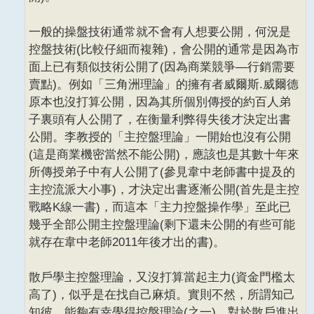
一般的操盤技術通常就不會有人想要公開，何況是
控盤技術(比較仔細而複雜)，會公開的通常是因為市
面上已有類似技術公開了(因為商業競爭—行銷需要
賣點)。例如「三角洲理論」的擁有者威爾斯.威爾德
原本也沒打算公開，因為其所個別傳授的約百人弟
子裏頭有人公開了，在衡量利弊得失後才決定出書
公開。李教授的「主控盤理論」一開始也沒有公開
(這是商業機密當然不能公開)，應該也是其數十年來
所傳授弟子中有人公開了(參見韋中老師書中提及的
主控流派大小事)，才決定出書逐漸公開(首先是主控
戰略K線一書)，而這本「主力控盤操作學」至此已
幾乎全部公開主控盤理論(剩下還未公開的有些可能
就存在韋中老師2011年後才出的書)。
散戶學主控盤理論，又沒打算當起主力(資金門檻太
高了)，似乎是在找自己麻煩。實則不然，所謂知己
知彼，能夠有幸學得控盤理論(之一)，對於散戶進出