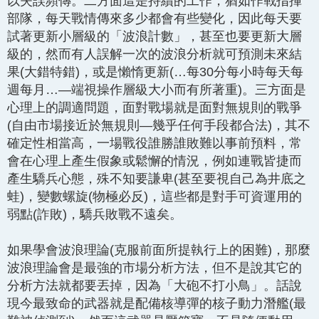
以失誤頻傳。二方面這是持續的工作，猶如作戰指揮
部隊，每天戰情傳來多少都會有些變化，因此每天要
試著更新小層級的「波浪計數」，甚至也要更新大層
級的，然而有人誤解一次的波浪分析就可預測未來結
果(大錯特錯)，或是懶惰更新(…每30分每小時每天每
週每月…—端視操作層級大小而有所著重)。三方面是
心理上的調適問題，面對戰場就是面對無規則的戰爭
(自由市場接近於無規則—幾乎任何手段都合法)，其不
確定性相當高，一場戰役誰勝誰敗難以事前預料，常
會在心理上產生假象或鬆懈的情況，例如連戰皆捷而
產生驕兵心態，殊不知要謙卑(甚至要視自己為井底之
蛙)，變數螺旋(物極必反)，這些都是對手可資運用的
弱點(詐敗)，驕兵敗戰不遠矣。
如果學會波浪理論(克服前面所提執行上的困難)，那麼
波浪理論會是最強的市場分析方法，但不是說其它的
分析方法就都要丟掉，因為「大砲不打小鳥」。話說
現今最致命的武器就是配備核導彈的核子動力潛艦(最