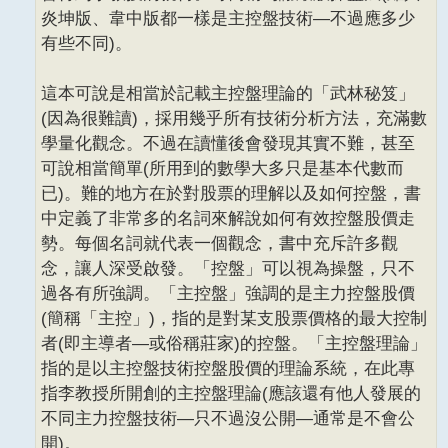
炎坤版、韋中版都一樣是主控盤技術—不過應多少
有些不同)。
這本可說是相當於記載主控盤理論的「武林秘笈」
(因為很難讀)，採用幾乎所有技術分析方法，充滿數
學量化觀念。不過在讀懂後會發現其實不難，甚至
可說相當簡單(所用到的數學大多只是基本代數而
已)。難的地方在於對股票的理解以及如何控盤，書
中定義了非常多的名詞來解說如何有效控盤股價走
勢。每個名詞就代表一個觀念，書中充斥許多觀
念，讓人深受啟發。「控盤」可以視為操盤，只不
過各有所強調。「主控盤」強調的是主力控盤股價
(簡稱「主控」)，指的是對某支股票價格的最大控制
者(即主導者—或俗稱莊家)的控盤。「主控盤理論」
指的是以主控盤技術控盤股價的理論系統，在此專
指李教授所開創的主控盤理論(應該還有他人發展的
不同主力控盤技術—只不過沒公開—通常是不會公
開)。