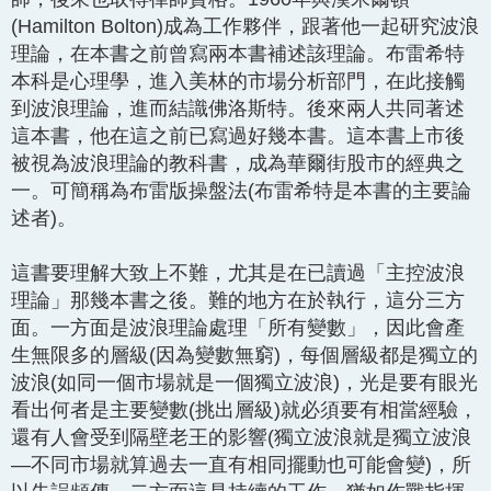
(Hamilton Bolton)成為工作夥伴，跟著他一起研究波浪
理論，在本書之前曾寫兩本書補述該理論。布雷希特
本科是心理學，進入美林的市場分析部門，在此接觸
到波浪理論，進而結識佛洛斯特。後來兩人共同著述
這本書，他在這之前已寫過好幾本書。這本書上市後
被視為波浪理論的教科書，成為華爾街股市的經典之
一。可簡稱為布雷版操盤法(布雷希特是本書的主要論
述者)。
這書要理解大致上不難，尤其是在已讀過「主控波浪
理論」那幾本書之後。難的地方在於執行，這分三方
面。一方面是波浪理論處理「所有變數」，因此會產
生無限多的層級(因為變數無窮)，每個層級都是獨立的
波浪(如同一個市場就是一個獨立波浪)，光是要有眼光
看出何者是主要變數(挑出層級)就必須要有相當經驗，
還有人會受到隔壁老王的影響(獨立波浪就是獨立波浪
—不同市場就算過去一直有相同擺動也可能會變)，所