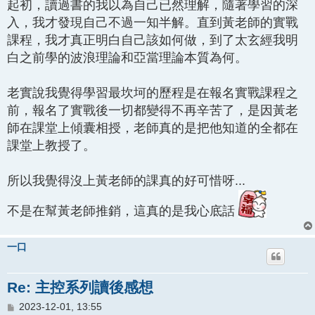
起初，讀過書的我以為自己已然理解，隨著學習的深
入，我才發現自己不過一知半解。直到黃老師的實戰
課程，我才真正明白自己該如何做，到了太玄經我明
白之前學的波浪理論和亞當理論本質為何。
老實說我覺得學習最坎坷的歷程是在報名實戰課程之
前，報名了實戰後一切都變得不再辛苦了，是因黃老
師在課堂上傾囊相授，老師真的是把他知道的全都在
課堂上教授了。
所以我覺得沒上黃老師的課真的好可惜呀...
不是在幫黃老師推銷，這真的是我心底話
一口
Re: 主控系列讀後感想
文
2023-12-01, 13:55