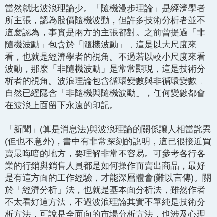
當然就比波浪理論少。「隨機漫步理論」是經濟學者
所主張，認為股價隨機波動，但許多技術分析者並不
這麼認為，事實是兩方的主張都對。之前曾提過「非
隨機波動」包含於「隨機波動」，這是以大尺度來
看，也就是經濟學者的視角。不過若以較小尺度來看
波動，那麼「非隨機波動」是常常顯現，這是技術分
析者的視角。波浪理論包含循環變數與非循環變數，
自然已經隱含「非隨機與隨機波動」，任何變數都會
在波浪上面留下永遠的印記。
「新聞」(算是消息法)與波浪理論的關係讓人相當詫異
(但也不意外)，書中有非常深刻的說明，這已很接近買
賣最晦暗的地方，要理解非常不容易。可參考各行各
業的行銷與銷售人員都是如何操作而賣出商品，最好
是有這方面的工作經驗，才能深層體會(難以言傳)。關
於「經濟分析」法，也就是基本面分析法，雖然作者
不太看好這方法，不過波浪理論其實不單純是技術分
析方法，可說是全面向的市場分析方法，也涉及心理