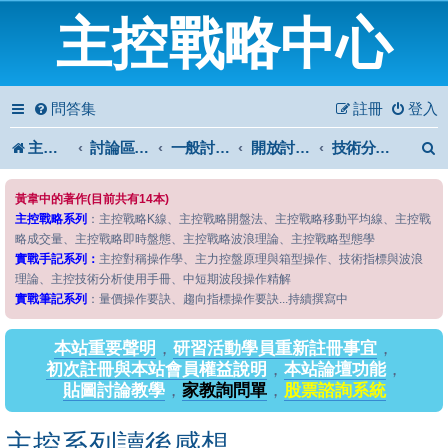
主控戰略中心
問答集
註冊
登入
主控戰略中心
討論區首頁
一般討論區
開放討論區
技術分析討論II
黃韋中的著作(目前共有14本)
主控戰略系列
：主控戰略K線、主控戰略開盤法、主控戰略移動平均線、主控戰
略成交量、主控戰略即時盤態、主控戰略波浪理論、主控戰略型態學
實戰手記系列：
主控對稱操作學、主力控盤原理與箱型操作、技術指標與波浪
理論、主控技術分析使用手冊、中短期波段操作精解
實戰筆記系列
：量價操作要訣、趨向指標操作要訣...持續撰寫中
本站重要聲明
，
研習活動學員重新註冊事宜
，
初次註冊與本站會員權益說明
，
本站論壇功能
，
貼圖討論教學
，
家教詢問單
，
股票諮詢系統
主控系列讀後感想