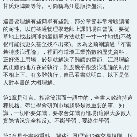
甘氏矩陣圖等等。可簡稱為江恩版操盤法。
這書要理解有些簡單有些難，部分章節非常考驗讀者
的耐性。以前聽過物理學老師上課開場白曾說，要從
草地上找出網球的最簡單方法就是一寸一寸地找(不然
很可能找更久甚至找不出來)。因為之前剛讀過「布雷
希特波浪理論」，裡面有道瓊工業指數的歷史資料，
正好派上用場，於是就解決了難讀的章節。江恩理論
真正難的地方在於執行，難度幾乎跟波浪理論的執行
不相上下。有多難執行，自己看書就明白。以下是個
人對本書的大概理解。
第1章是引言。相當簡潔而一語中的，全書大致維持這
種風格。帶出學會研判市場趨勢是最重要的事。知
識，一切都要知識，要學會知識再進場(這跟大多數人
實際情況完全相反)。不斷學習，要終生學習。
第2章是全書的重點。闡述江恩理論12條交易規則，以