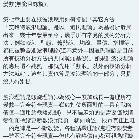
變數(無窮且螺旋)。
第七章主要在談波浪應用如何搭配「其它方法」。
「艾略特波浪理論」是以「道氏理論」為基礎所發展
出來，幾十年發展至今，幾乎所有常見的技術分析方
法，例如K線、型態、趨勢線、均線、量價、指標等，
都已被整合進波浪理論(這不意外—因道氏理論是目前
所有技術分析方法的共同源頭基礎)。如果對波浪理論
的應用還不純熟，那就先用「數浪」以外的技術分析
方法就好，這些其實也算是波浪理論的一部分，只是
沒人特別提。
波浪理論是螺旋理論(φ為核心—累加成長—處理所有
變數—完全符合現實—猶如打仗所面對的—具有戰略
價值—適用於戰略規劃)，只不過麻煩的是需要隨戰情
變化而持續更新數浪(預測)，就如前述。股市真正且唯
一的定律是—不斷改變。各種循環理論(處理有限變數
—雖不完全符合現實—但也有戰略價值)都可視為螺旋