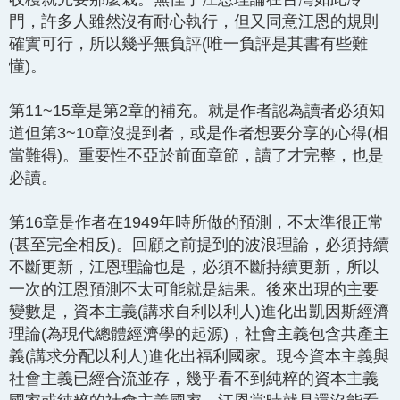
門，許多人雖然沒有耐心執行，但又同意江恩的規則
確實可行，所以幾乎無負評(唯一負評是其書有些難
懂)。
第11~15章是第2章的補充。就是作者認為讀者必須知
道但第3~10章沒提到者，或是作者想要分享的心得(相
當難得)。重要性不亞於前面章節，讀了才完整，也是
必讀。
第16章是作者在1949年時所做的預測，不太準很正常
(甚至完全相反)。回顧之前提到的波浪理論，必須持續
不斷更新，江恩理論也是，必須不斷持續更新，所以
一次的江恩預測不太可能就是結果。後來出現的主要
變數是，資本主義(講求自利以利人)進化出凱因斯經濟
理論(為現代總體經濟學的起源)，社會主義包含共產主
義(講求分配以利人)進化出福利國家。現今資本主義與
社會主義已經合流並存，幾乎看不到純粹的資本主義