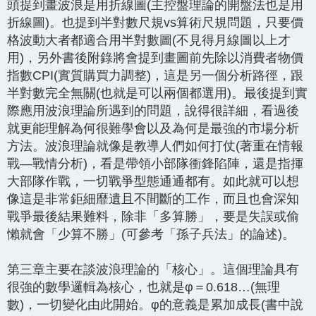
頭提到畫波浪是用折線圖(主控盤理論的開盤法也是用
折線圖)。也提到半對數尺規vs算術尺規問題，只要價
格波動大者都適合用半對數圖(不見得月線圖以上才
用)，另外書後附錄將會提到畫圖前先除以消費者物價
指數CPI(實質購買力調整)，這是另一個分析路徑，跟
半對數完全無關(也就是可以兩個都選用)。最後提到實
際應用波浪理論所遇到的問題，說得很詳細，看過後
就更能理解為何很難學會以及為何是最強的市場分析
方法。波浪理論就像是教導人們如何打仗(著重在情報
戰—戰情分析)，看是帶領小部隊衝鋒陷陣，還是指揮
大部隊作戰，一切戰爭型態通通都有。如此就可以想
像這是非常鉅細靡遺且不間斷的工作，而且也會深知
戰爭最後結果難料，除非「多算勝」，要是失誤或偷
懶就會「少算不勝」(可參考「孫子兵法」的論述)。
第三章主要在談波浪理論的「核心」。這個理論具有
很強的數學邏輯為核心，也就是φ＝0.618…(無理
數)，一切變化由此開始。φ的意義是累加成長(書中說