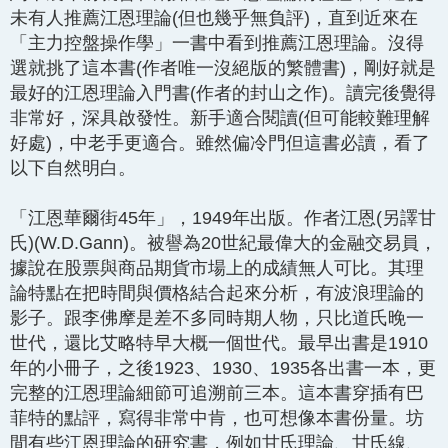
未有人推薦江恩理論(但也幾乎無負評)，直到近來在
「主力控盤操作學」一書中看到推薦江恩理論。沒得
選就挑了這本書(作者唯一沒絕版的繁體書)，剛好就是
最好的江恩理論入門書(作者的封山之作)。讀完後覺得
非常好，深具啟發性。新手適合閱讀(但可能較難理解
好處)，中老手更適合。雖然偏冷門但這書必讀，看了
以下自然明白。
「江恩華爾街45年」，1949年出版。作者江恩(另譯甘
氏)(W.D.Gann)。被譽為20世紀最偉大的金融交易員，
據說在股票與商品期貨市場上的成績無人可比。其理
論特點在把時間與價格結合起來分析，有波浪理論的
影子。跟李佛摩是差不多同時期人物，只比道氏晚一
世代，還比艾略特早大概一個世代。最早出書是1910
年的小冊子，之後1923、1930、1935各出書一本，更
完整的江恩理論細節可追溯前三本。這本書穿插有巴
菲特的點評，寫得非常中肯，也可想像本書份量。坊
間有些江恩理論的研究書，例如甘氏理論、甘氏線、