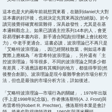
這本也是大約兩年前就想買來看，在聽到daniel大大對
這本書的好評後，也就決定先買來再說(怕絕版)。於今
讀完後覺得確實相當難得，深具啟發性，尤其是在基
本邏輯觀念上。如果已讀過主控系列14本的人，會更
容易理解本書內容。新手適合閱讀(但理解上會比較吃
力)，中老手更適合。這書必讀，波浪理論已不再只是
「艾略特波浪理論」，因已經開枝散葉，例如這本書
實際上應稱為「布雷希特波浪理論」，另外還有「主
控波浪理論」等等很多。不同的波浪理論之間多少都
有差異，不過應該都有其獨到的地方，都值得學習(然
後整合創新)。波浪理論是現今最難學會的市場分析方
法，但也是最強的市場分析方法，詳如後述。
「艾略特波浪理論—市場行為的關鍵」，1978年出版
(手上是1998年紀念版)。作者佛洛斯特(A. J. Frost)與
布雷希特(Robert R. Prechter)。佛洛斯特本業是會計
師，後來也取得律師資格。1960年與漢米爾頓