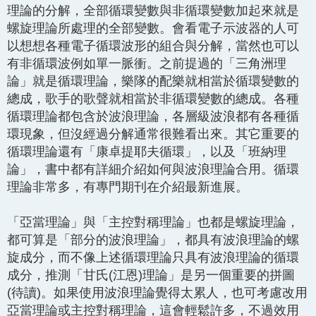
理論的分解，全部循環變數與非循環變數加起來就是
螺旋理論所處理的全部變數。會看電子示波器的人可
以想想各種電子循環波形的組合與分解，當然也可以
有非循環波例如單一脈衝。之前提過的「三角洲理
論」就是循環理論，樂隊的配樂就相當於循環變數的
總成，歌手的歌聲就相當於非循環變數的總成。各種
循環理論都包含於波浪理論，各層級波浪都有各種循
環現象，但沒經過分解通常很難看出來。其它重要的
循環理論還有「康卓提耶夫循環」，以及「班納理
論」，書中都有詳細介紹如何與波浪理論合用。循環
理論非常多，有專門期刊在介紹最新進展。
「亞當理論」與「主控對稱理論」也都是螺旋理論，
都可算是「部分的波浪理論」，都具有波浪理論的螺
旋成分，而不像上述循環理論只具有波浪理論的循環
成分，推測「甘氏(江恩)理論」是另一個重要的拼圖
(待讀)。如果使用波浪理論覺得太累人，也可考慮改用
亞當理論或主控對稱理論，這會輕鬆許多，不過效用