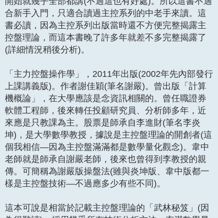
開始就幾乎全部都講(不過這也有好處)。所以這書不適
合新手入門，只適合讀過主控系列的中老手來讀。這
書必讀，因為主控系列出版當時還不方便完整揭露主
控盤理論，而這本書晚了許多年就差不多完整揭露了
(詳細情況稍後分析)。
「主力控盤操作學」，2011年出版(2002年先內部發行
上課講義版)。作者謝佳穎(筆名謝嚴)。曾出版「計算
機概論」，在大學應該是念資訊相關的。曾任職證券
軟體工程師，後來轉任投顧研究員、分析師多年，近
來應是只教課為主。股票是師承自李進財(筆名李炎
坤)，是大學數學教授，據說是主控盤理論的開創者(這
個我相信—因為主控盤滿滿都是數學量化觀念)。韋中
老師就是師承自謝嚴老師，後來也曾得到李教授的親
傳。可簡稱為謝嚴版操盤法(雖與炎坤版、韋中版都一
樣是主控盤技術—不過應多少有些不同)。
這本可說是相當於記載主控盤理論的「武林秘笈」(因