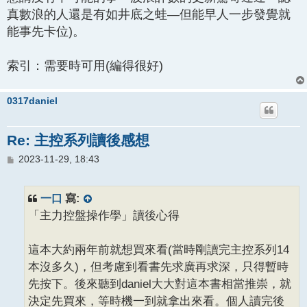
真數浪的人還是有如井底之蛙—但能早人一步發覺就
能事先卡位)。
索引：需要時可用(編得很好)
0317daniel
Re: 主控系列讀後感想
文
2023-11-29, 18:43
章
一口
寫:
「主力控盤操作學」讀後心得
這本大約兩年前就想買來看(當時剛讀完主控系列14
本沒多久)，但考慮到看書先求廣再求深，只得暫時
先按下。後來聽到daniel大大對這本書相當推崇，就
決定先買來，等時機一到就拿出來看。個人讀完後