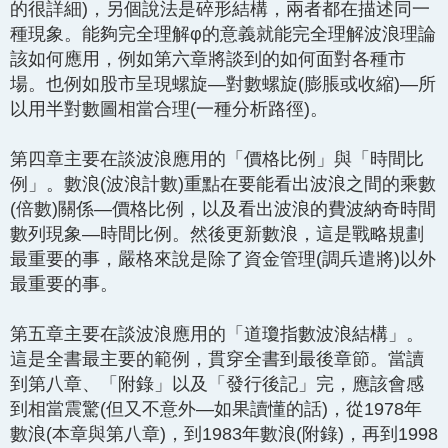
的很詳細)，另個說法是碎形結構，兩者都在描述同一
種現象。能夠完全理解φ的意義就能完全理解波浪理論
該如何應用，例如第六章將談到的如何面對各種市
場。也例如股市呈現螺旋—對數螺旋(膨脹或收縮)—所
以用半對數圖相當合理(一種分析路徑)。
第四章主要在談波浪應用的「價格比例」與「時間比
例」。數浪(波浪計數)重點在要能看出波浪之間的乘數
(倍數)關係—價格比例，以及看出波浪的費波納奇時間
數列現象—時間比例。然後更新數浪，這是戰略規劃
最重要的事，嚴格來說是除了資金管理(調兵遣將)以外
最重要的事。
第五章主要在談波浪應用的「道瓊指數波浪結構」。
這是全書最主要的範例，貫穿全書到最後章節。當讀
到第八章、「附錄」以及「發行後記」完，應該會感
到相當震驚(但又不意外—如果讀懂的話)，從1978年
數浪(本章與第八章)，到1983年數浪(附錄)，再到1998