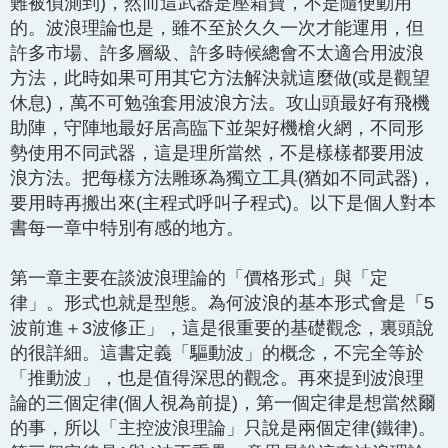
難被偵測到)，然而這武器是壓箱寶，不是隨便動用
的。波浪理論也是，雖不至於久久一次才能運用，但
許多市場、許多層級、許多時候總會不太適合用波浪
方法，此時如果可用其它方法解決就這麼做(或是觀望
休息)，萬不可勉強套用波浪方法。攻山頭最好有飛機
助陣，守陣地最好居高臨下並架好機槍火網，不同形
勢使用不同武器，這是理所當然，不是樣樣都要用波
浪方法。把每樣方法雕琢為獨立工具(猶如不同武器)，
要用時再搬出來(主程式呼叫子程式)。以下是個人對本
書每一章中特別有感的地方。
第一章主要在談波浪理論的「價格形式」與「定
律」。形式也就是型態。為何波浪的基本形式會是「5
波前進＋3波修正」，這是很重要的基礎觀念，裏頭說
的很詳細。這書定義「驅動波」的概念，不完全等於
「推動波」，也是值得深思的觀念。再來提到波浪理
論的三個定律(個人視為前提)，第一個定律是想當然爾
的事，所以「主控波浪理論」只說是兩個定律(鐵律)。