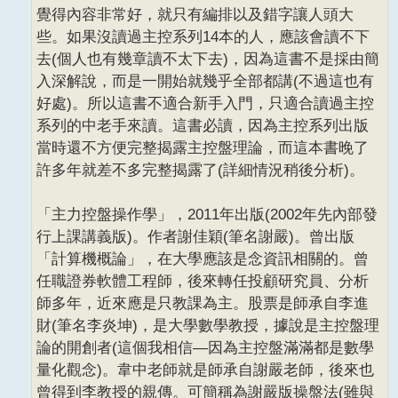
覺得內容非常好，就只有編排以及錯字讓人頭大
些。如果沒讀過主控系列14本的人，應該會讀不下
去(個人也有幾章讀不太下去)，因為這書不是採由簡
入深解說，而是一開始就幾乎全部都講(不過這也有
好處)。所以這書不適合新手入門，只適合讀過主控
系列的中老手來讀。這書必讀，因為主控系列出版
當時還不方便完整揭露主控盤理論，而這本書晚了
許多年就差不多完整揭露了(詳細情況稍後分析)。
「主力控盤操作學」，2011年出版(2002年先內部發
行上課講義版)。作者謝佳穎(筆名謝嚴)。曾出版
「計算機概論」，在大學應該是念資訊相關的。曾
任職證券軟體工程師，後來轉任投顧研究員、分析
師多年，近來應是只教課為主。股票是師承自李進
財(筆名李炎坤)，是大學數學教授，據說是主控盤理
論的開創者(這個我相信—因為主控盤滿滿都是數學
量化觀念)。韋中老師就是師承自謝嚴老師，後來也
曾得到李教授的親傳。可簡稱為謝嚴版操盤法(雖與