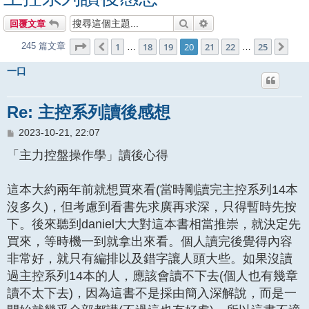
搜尋
進階搜尋
回覆文章
第
20
頁 (共
25
頁)
1
18
19
20
21
22
25
245 篇文章
上一頁
下一
…
…
一口
Re: 主控系列讀後感想
文
2023-10-21, 22:07
章
「主力控盤操作學」讀後心得
這本大約兩年前就想買來看(當時剛讀完主控系列14本
沒多久)，但考慮到看書先求廣再求深，只得暫時先按
下。後來聽到daniel大大對這本書相當推崇，就決定先
買來，等時機一到就拿出來看。個人讀完後覺得內容
非常好，就只有編排以及錯字讓人頭大些。如果沒讀
過主控系列14本的人，應該會讀不下去(個人也有幾章
讀不太下去)，因為這書不是採由簡入深解說，而是一