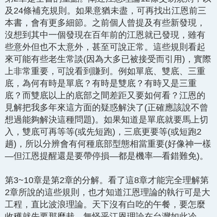
及24條補充規則。如果意猶未盡，可再找出江恩前三
本書，會有更多細節。之前個人曾提及有些新發現，
沒想到其中一個發現在百年前的江恩就已發現，雖有
些意外但也不太意外，甚至可說正常。這些規則看起
來可能有些老生常談(因為大多已被接受而引用)，實際
上非常重要，可說看到賺到。例如單底、雙底、三重
底，為何有時是單底？有時是雙底？有時又是三重
底？而雙底以上的底部之間差距又要如何看？江恩的
見解把我多年來這方面的疑惑解決了(正確應該說不曾
想過能夠解決這種問題)。如果知道是單底就要馬上切
入，雙底可再等等(或先短跑)，三底更要等(或短跑2
趟)，所以分辨會有何種底部型態相當重要(好像神一樣
—但江恩提醒還是要帶停損—都是機率—看錯難免)。
第3~10章是第2章的分解。看了這8章才能完全理解第
2章所說的這些規則，也才知道江恩理論的執行可是大
工程，直比波浪理論。天下沒有白吃的午餐，要怎麼
收穫就先要那麼栽。無怪乎江恩理論在台灣如此冷