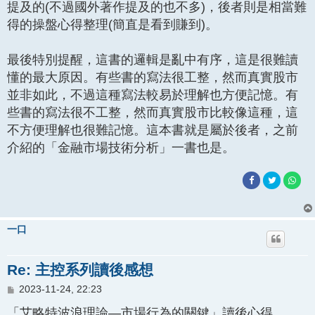
提及的(不過國外著作提及的也不多)，後者則是相當難
得的操盤心得整理(簡直是看到賺到)。
最後特別提醒，這書的邏輯是亂中有序，這是很難讀
懂的最大原因。有些書的寫法很工整，然而真實股市
並非如此，不過這種寫法較易於理解也方便記憶。有
些書的寫法很不工整，然而真實股市比較像這種，這
不方便理解也很難記憶。這本書就是屬於後者，之前
介紹的「金融市場技術分析」一書也是。
一口
Re: 主控系列讀後感想
文
2023-11-24, 22:23
章
「艾略特波浪理論—市場行為的關鍵」讀後心得