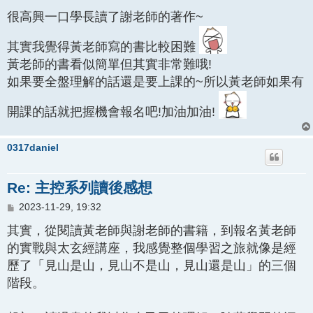
很高興一口學長讀了謝老師的著作~
其實我覺得黃老師寫的書比較困難
黃老師的書看似簡單但其實非常難哦!
如果要全盤理解的話還是要上課的~所以黃老師如果有
開課的話就把握機會報名吧!加油加油!
0317daniel
Re: 主控系列讀後感想
文
2023-11-29, 19:32
章
其實，從閱讀黃老師與謝老師的書籍，到報名黃老師
的實戰與太玄經講座，我感覺整個學習之旅就像是經
歷了「見山是山，見山不是山，見山還是山」的三個
階段。