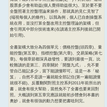
股票多少會有助益(個人覺得助益很大)。至於要不要
全盤照著主控盤理論來操作，那就真的見仁見智了
(端視每個人的條件)。以我為例，個人已自創操盤系
統在用，並沒打算全盤改用主控盤理論的架構，但
會引用其中部分技術進來(在讀過主控系列後就已開
始引用)。
全書架構大致分為四個單元：價格控盤(頭四章)、量
能控盤(第五章)、指標控盤(第六章)、交易策略(第七
章)。每個章節都深具啟發性，要讀到最後一頁。比
較難讀的是第三、四章關於「開盤九式」，先不要
管自己能記多少，當下能讀懂即可。這是一本「秘
笈」，自然不是讀一遍就能全部記住(第一遍能讀懂
就很不錯)。反覆翻閱對照主控系列2011年前所出的
書，就會有很大幫助，當然免不了全書也要來回對
照。大概讀到第五章完應該就能初步體會到本書的
奧妙，就會有很強的動力想要把書唸到完。