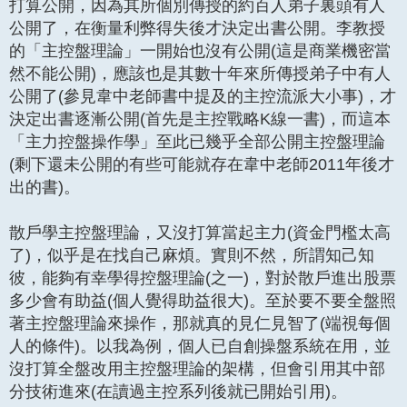
打算公開，因為其所個別傳授的約百人弟子裏頭有人
公開了，在衡量利弊得失後才決定出書公開。李教授
的「主控盤理論」一開始也沒有公開(這是商業機密當
然不能公開)，應該也是其數十年來所傳授弟子中有人
公開了(參見韋中老師書中提及的主控流派大小事)，才
決定出書逐漸公開(首先是主控戰略K線一書)，而這本
「主力控盤操作學」至此已幾乎全部公開主控盤理論
(剩下還未公開的有些可能就存在韋中老師2011年後才
出的書)。
散戶學主控盤理論，又沒打算當起主力(資金門檻太高
了)，似乎是在找自己麻煩。實則不然，所謂知己知
彼，能夠有幸學得控盤理論(之一)，對於散戶進出股票
多少會有助益(個人覺得助益很大)。至於要不要全盤照
著主控盤理論來操作，那就真的見仁見智了(端視每個
人的條件)。以我為例，個人已自創操盤系統在用，並
沒打算全盤改用主控盤理論的架構，但會引用其中部
分技術進來(在讀過主控系列後就已開始引用)。