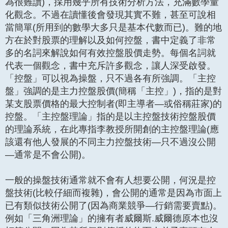
為很難讀)，採用幾乎所有技術分析方法，充滿數學量
化觀念。不過在讀懂後會發現其實不難，甚至可說相
當簡單(所用到的數學大多只是基本代數而已)。難的地
方在於對股票的理解以及如何控盤，書中定義了非常
多的名詞來解說如何有效控盤股價走勢。每個名詞就
代表一個觀念，書中充斥許多觀念，讓人深受啟發。
「控盤」可以視為操盤，只不過各有所強調。「主控
盤」強調的是主力控盤股價(簡稱「主控」)，指的是對
某支股票價格的最大控制者(即主導者—或俗稱莊家)的
控盤。「主控盤理論」指的是以主控盤技術控盤股價
的理論系統，在此專指李教授所開創的主控盤理論(應
該還有他人發展的不同主力控盤技術—只不過沒公開
—通常是不會公開)。
一般的操盤技術通常就不會有人想要公開，何況是控
盤技術(比較仔細而複雜)，會公開的通常是因為市面上
已有類似技術公開了(因為商業競爭—行銷需要賣點)。
例如「三角洲理論」的擁有者威爾斯.威爾德原本也沒