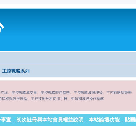
心
主控戰略系列
平均線、主控戰略成交量、主控戰略即時盤態、主控戰略波浪理論、主控戰略型態學
術指標與波浪理論、主控技術分析使用手冊、中短期波段操作精解
冊事宜
，
初次註冊與本站會員權益說明
，
本站論壇功能
，
貼圖