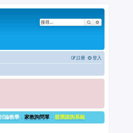
搜尋
進階搜尋
註冊
登入
討論教學
，
家教詢問單
，
股票諮詢系統