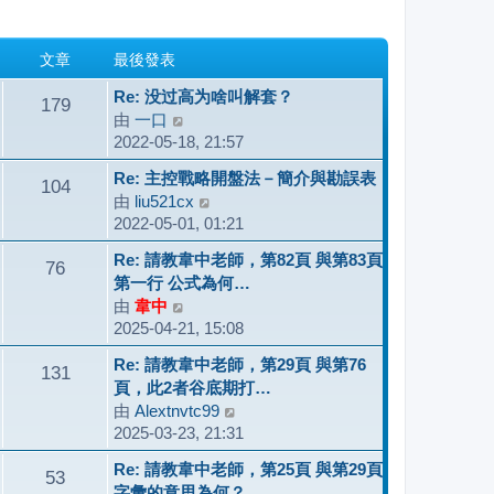
文章
最後發表
Re: 没过高为啥叫解套？
179
由
一口
檢
2022-05-18, 21:57
視
最
Re: 主控戰略開盤法－簡介與勘誤表
104
後
由
liu521cx
檢
發
2022-05-01, 01:21
視
表
最
Re: 請教韋中老師，第82頁 與第83頁
76
後
第一行 公式為何…
發
由
韋中
檢
表
2025-04-21, 15:08
視
最
Re: 請教韋中老師，第29頁 與第76
131
後
頁，此2者谷底期打…
發
由
Alextnvtc99
檢
表
2025-03-23, 21:31
視
最
Re: 請教韋中老師，第25頁 與第29頁
53
後
字彙的意思為何？