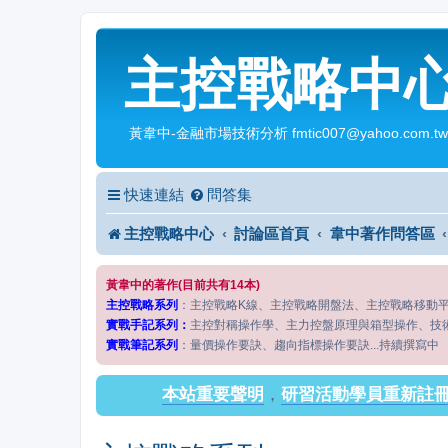
主控戰略中
黃韋中-金融市場技術分析 fmtic007@yahoo.com.tw
快速連結
問答集
主控戰略中心
討論區首頁
韋中著作問答區
黃韋中的著作(目前共有14本)
主控戰略系列
：主控戰略K線、主控戰略開盤法、主控戰略移動
實戰手記系列：
主控對稱操作學、主力控盤原理與箱型操作、技
實戰筆記系列
：量價操作要訣、趨向指標操作要訣...持續撰寫中
本站重要聲明
，
研習活動學員重新註