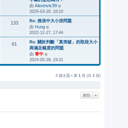
發
由
Alextnvtc99
檢
表
2025-03-20, 18:10
視
最
Re: 推浪中大小浪問題
133
後
由
Hung
檢
發
2022-12-27, 17:44
視
表
最
Re: 關於判斷「真突破」的取段大小
61
後
與滿足幅度的問題
發
由
韋中
檢
表
2024-05-28, 19:31
視
最
後
0 個主題 • 第
1
頁 (共
1
頁)
發
表
前往