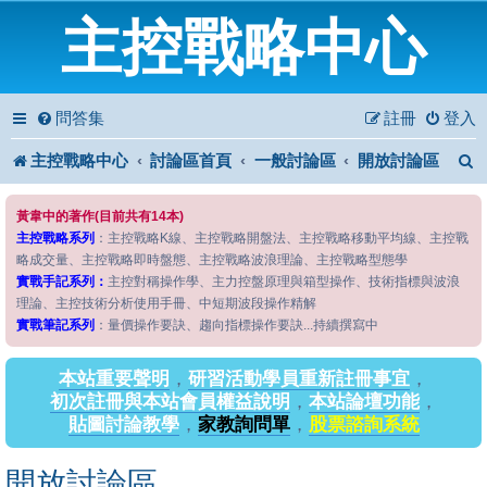
主控戰略中心
問答集
註冊
登入
主控戰略中心
討論區首頁
一般討論區
開放討論區
黃韋中的著作(目前共有14本)
主控戰略系列
：主控戰略K線、主控戰略開盤法、主控戰略移動平均線、主控戰
略成交量、主控戰略即時盤態、主控戰略波浪理論、主控戰略型態學
實戰手記系列：
主控對稱操作學、主力控盤原理與箱型操作、技術指標與波浪
理論、主控技術分析使用手冊、中短期波段操作精解
實戰筆記系列
：量價操作要訣、趨向指標操作要訣...持續撰寫中
本站重要聲明
，
研習活動學員重新註冊事宜
，
初次註冊與本站會員權益說明
，
本站論壇功能
，
貼圖討論教學
，
家教詢問單
，
股票諮詢系統
開放討論區