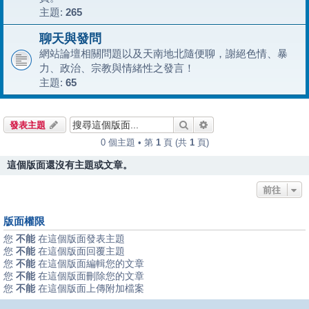
主題:
265
聊天與發問
網站論壇相關問題以及天南地北隨便聊，謝絕色情、暴
力、政治、宗教與情緒性之發言！
主題:
65
搜尋
進階搜尋
發表主題
0 個主題 • 第
1
頁 (共
1
頁)
這個版面還沒有主題或文章。
前往
版面權限
您
不能
在這個版面發表主題
您
不能
在這個版面回覆主題
您
不能
在這個版面編輯您的文章
您
不能
在這個版面刪除您的文章
您
不能
在這個版面上傳附加檔案