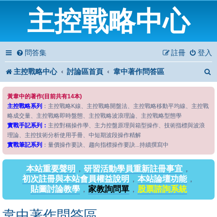
主控戰略中心
問答集
註冊
登入
主控戰略中心
討論區首頁
韋中著作問答區
黃韋中的著作(目前共有14本)
主控戰略系列
：主控戰略K線、主控戰略開盤法、主控戰略移動平均線、主控戰
略成交量、主控戰略即時盤態、主控戰略波浪理論、主控戰略型態學
實戰手記系列：
主控對稱操作學、主力控盤原理與箱型操作、技術指標與波浪
理論、主控技術分析使用手冊、中短期波段操作精解
實戰筆記系列
：量價操作要訣、趨向指標操作要訣...持續撰寫中
本站重要聲明
，
研習活動學員重新註冊事宜
，
初次註冊與本站會員權益說明
，
本站論壇功能
，
貼圖討論教學
，
家教詢問單
，
股票諮詢系統
韋中著作問答區