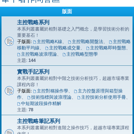
版面
主控戰略系列
本系列叢書屬於相對基礎之入門概念，是學習技術分析的
重要基石！
子版面:
主控戰略K線
、
主控戰略開盤法
、
主控戰略
移動平均線
、
主控戰略成交量
、
主控戰略即時盤態
、
主控戰略波浪理論
、
主控戰略型態學
主題:
144
實戰手記系列
本系列叢書屬於相對中階之技術分析技巧，超越市場專業
課程內容！
子版面:
主控對稱操作學
、
主力控盤原理與箱型操
作
、
技術指標與波浪理論
、
主控技術分析使用手冊
、
中短期波段操作精解
主題:
78
主控戰略筆記系列
本系列叢書屬於相對進階之操作技巧，超越市場專業課程
內容！