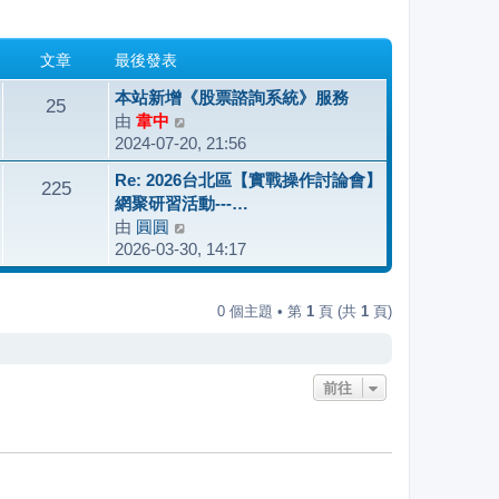
文章
最後發表
本站新增《股票諮詢系統》服務
25
由
韋中
檢
2024-07-20, 21:56
視
最
Re: 2026台北區【實戰操作討論會】
225
後
網聚研習活動---…
發
由
圓圓
檢
表
2026-03-30, 14:17
視
最
後
0 個主題 • 第
1
頁 (共
1
頁)
發
表
前往