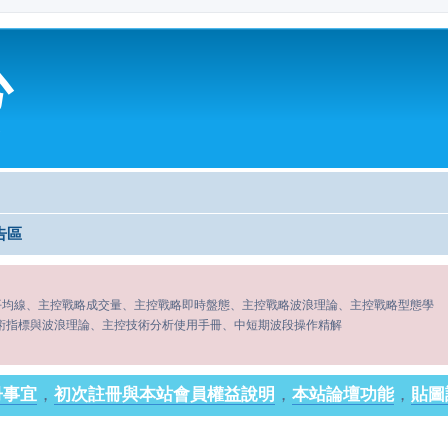
心
告區
平均線、主控戰略成交量、主控戰略即時盤態、主控戰略波浪理論、主控戰略型態學
術指標與波浪理論、主控技術分析使用手冊、中短期波段操作精解
冊事宜
，
初次註冊與本站會員權益說明
，
本站論壇功能
，
貼圖