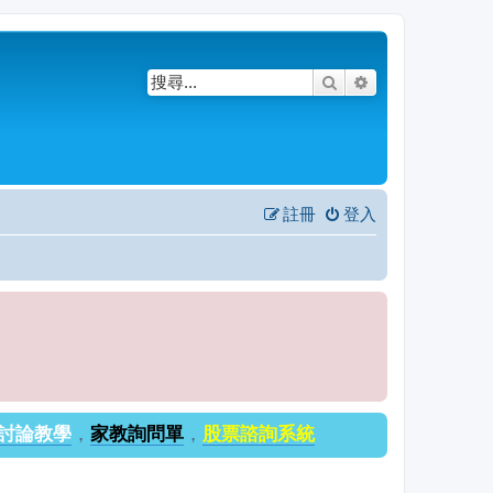
搜尋
進階搜尋
註冊
登入
討論教學
，
家教詢問單
，
股票諮詢系統