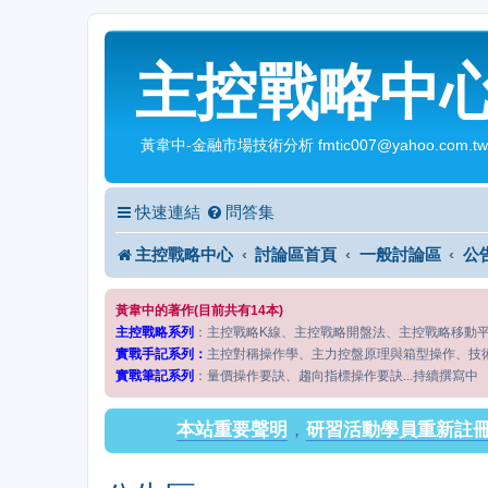
主控戰略中
黃韋中-金融市場技術分析 fmtic007@yahoo.com.tw
快速連結
問答集
主控戰略中心
討論區首頁
一般討論區
公
黃韋中的著作(目前共有14本)
主控戰略系列
：主控戰略K線、主控戰略開盤法、主控戰略移動
實戰手記系列：
主控對稱操作學、主力控盤原理與箱型操作、技
實戰筆記系列
：量價操作要訣、趨向指標操作要訣...持續撰寫中
本站重要聲明
，
研習活動學員重新註