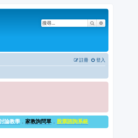
搜尋
進階搜尋
註冊
登入
討論教學
，
家教詢問單
，
股票諮詢系統