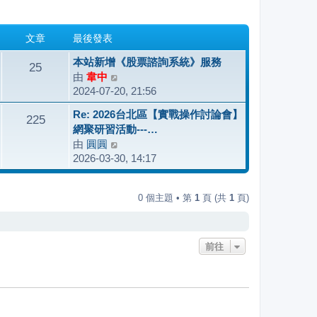
文章
最後發表
本站新增《股票諮詢系統》服務
25
由
韋中
檢
2024-07-20, 21:56
視
最
Re: 2026台北區【實戰操作討論會】
225
後
網聚研習活動---…
發
由
圓圓
檢
表
2026-03-30, 14:17
視
最
後
0 個主題 • 第
1
頁 (共
1
頁)
發
表
前往