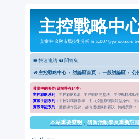
主控戰略中
黃韋中-金融市場技術分析 fmtic007@yahoo.com.tw
快速連結
問答集
主控戰略中心
討論區首頁
一般討論區
公
黃韋中的著作(目前共有14本)
主控戰略系列
：主控戰略K線、主控戰略開盤法、主控戰略移動
實戰手記系列：
主控對稱操作學、主力控盤原理與箱型操作、技
實戰筆記系列
：量價操作要訣、趨向指標操作要訣...持續撰寫中
本站重要聲明
，
研習活動學員重新註