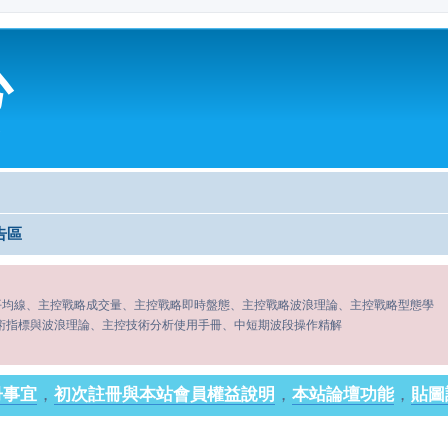
心
告區
平均線、主控戰略成交量、主控戰略即時盤態、主控戰略波浪理論、主控戰略型態學
術指標與波浪理論、主控技術分析使用手冊、中短期波段操作精解
冊事宜
，
初次註冊與本站會員權益說明
，
本站論壇功能
，
貼圖