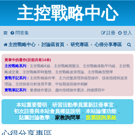
主控戰略中心
問答集
註冊
登入
主控戰略中心
討論區首頁
研究專區
心得分享專區
黃韋中的著作(目前共有14本)
主控戰略系列
：主控戰略K線、主控戰略開盤法、主控戰略移動平均線、主控戰
略成交量、主控戰略即時盤態、主控戰略波浪理論、主控戰略型態學
實戰手記系列：
主控對稱操作學、主力控盤原理與箱型操作、技術指標與波浪
理論、主控技術分析使用手冊、中短期波段操作精解
實戰筆記系列
：量價操作要訣、趨向指標操作要訣...持續撰寫中
本站重要聲明
，
研習活動學員重新註冊事宜
，
初次註冊與本站會員權益說明
，
本站論壇功能
，
貼圖討論教學
，
家教詢問單
，
股票諮詢系統
心得分享專區