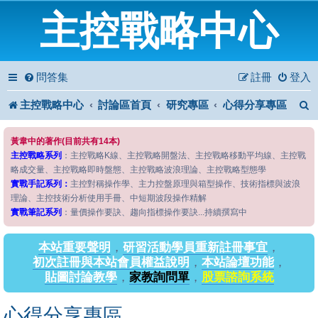
主控戰略中心
問答集
註冊
登入
主控戰略中心
討論區首頁
研究專區
心得分享專區
黃韋中的著作(目前共有14本)
主控戰略系列
：主控戰略K線、主控戰略開盤法、主控戰略移動平均線、主控戰
略成交量、主控戰略即時盤態、主控戰略波浪理論、主控戰略型態學
實戰手記系列：
主控對稱操作學、主力控盤原理與箱型操作、技術指標與波浪
理論、主控技術分析使用手冊、中短期波段操作精解
實戰筆記系列
：量價操作要訣、趨向指標操作要訣...持續撰寫中
本站重要聲明
，
研習活動學員重新註冊事宜
，
初次註冊與本站會員權益說明
，
本站論壇功能
，
貼圖討論教學
，
家教詢問單
，
股票諮詢系統
心得分享專區