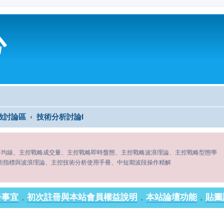
心
放討論區
技術分析討論I
平均線、主控戰略成交量、主控戰略即時盤態、主控戰略波浪理論、主控戰略型態學
術指標與波浪理論、主控技術分析使用手冊、中短期波段操作精解
冊事宜
，
初次註冊與本站會員權益說明
，
本站論壇功能
，
貼圖