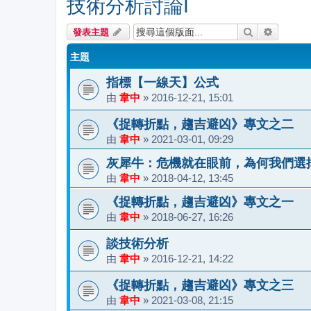
技術分析討論I
搜尋
進階搜尋
發表主題
主題
指標【一線天】公式
由
韋中
»
2016-12-21, 15:01
《捉轉折點，趨吉避凶》專文之二
由
韋中
»
2021-03-01, 09:29
灰犀牛：危機就在眼前，為何我們選
由
韋中
»
2018-04-12, 13:45
《捉轉折點，趨吉避凶》專文之一
由
韋中
»
2018-06-27, 16:26
談技術分析
由
韋中
»
2016-12-21, 14:22
《捉轉折點，趨吉避凶》專文之三
由
韋中
»
2021-03-08, 21:15