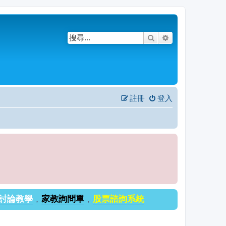
搜尋
進階搜尋
註冊
登入
討論教學
，
家教詢問單
，
股票諮詢系統