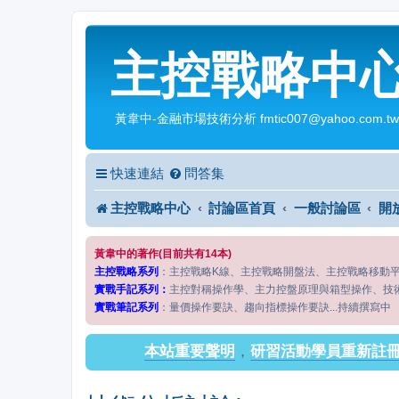
主控戰略中
黃韋中-金融市場技術分析 fmtic007@yahoo.com.tw
快速連結
問答集
主控戰略中心
討論區首頁
一般討論區
開
黃韋中的著作(目前共有14本)
主控戰略系列
：主控戰略K線、主控戰略開盤法、主控戰略移動
實戰手記系列：
主控對稱操作學、主力控盤原理與箱型操作、技
實戰筆記系列
：量價操作要訣、趨向指標操作要訣...持續撰寫中
本站重要聲明
，
研習活動學員重新註