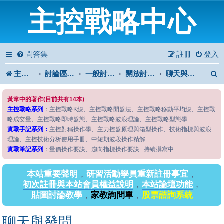
主控戰略中心
問答集
註冊
登入
主控戰略中心
討論區首頁
一般討論區
開放討論區
聊天與發問
黃韋中的著作(目前共有14本)
主控戰略系列
：主控戰略K線、主控戰略開盤法、主控戰略移動平均線、主控戰
略成交量、主控戰略即時盤態、主控戰略波浪理論、主控戰略型態學
實戰手記系列：
主控對稱操作學、主力控盤原理與箱型操作、技術指標與波浪
理論、主控技術分析使用手冊、中短期波段操作精解
實戰筆記系列
：量價操作要訣、趨向指標操作要訣...持續撰寫中
本站重要聲明
，
研習活動學員重新註冊事宜
，
初次註冊與本站會員權益說明
，
本站論壇功能
，
貼圖討論教學
，
家教詢問單
，
股票諮詢系統
聊天與發問