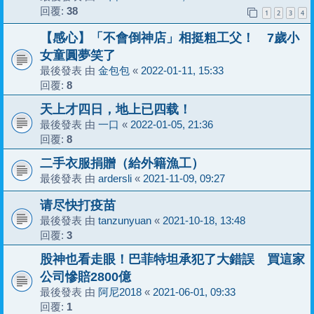
回覆:
38
1
2
3
4
【感心】「不會倒神店」相挺粗工父！ 7歲小
女童圓夢笑了
最後發表 由
金包包
«
2022-01-11, 15:33
回覆:
8
天上才四日，地上已四载！
最後發表 由
一口
«
2022-01-05, 21:36
回覆:
8
二手衣服捐贈（給外籍漁工）
最後發表 由
ardersli
«
2021-11-09, 09:27
请尽快打疫苗
最後發表 由
tanzunyuan
«
2021-10-18, 13:48
回覆:
3
股神也看走眼！巴菲特坦承犯了大錯誤 買這家
公司慘賠2800億
最後發表 由
阿尼2018
«
2021-06-01, 09:33
回覆:
1