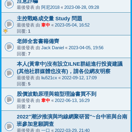
注意詐騙
最後發表 由
阿尼2018
«
2023-08-28, 09:28
主控戰略成交量 Study 問題
最後發表 由
韋中
«
2023-05-04, 16:52
回覆:
1
老師全套書籍備齊
最後發表 由
Jack Daniel
«
2023-04-05, 19:56
回覆:
7
本人(黃韋中)沒有設立ILNE群組進行投資建議
(其他社群媒體也沒有)，請各位網友明察
最後發表 由
liu521cx
«
2022-09-12, 17:09
回覆:
5
股價波動原理與箱型理論書買不到
最後發表 由
韋中
«
2022-06-13, 16:29
回覆:
2
2022"潮汐推演與均線網聚研習"~台中班與台南
班參加意願調查
最後發表 由
一口
«
2022-03-29, 21:40