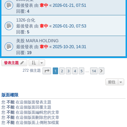
最後發表 由
韋中
«
2026-01-21, 07:51
回覆:
4
1326-台化
最後發表 由
韋中
«
2026-01-20, 07:53
回覆:
5
美股 MARA HOLDING
最後發表 由
韋中
«
2025-10-20, 14:31
回覆:
19
發表主題
第
1
頁 (共
14
頁)
1
2
3
4
5
14
272 個主題
下一頁
…
前往
版面權限
您
不能
在這個版面發表主題
您
不能
在這個版面回覆主題
您
不能
在這個版面編輯您的文章
您
不能
在這個版面刪除您的文章
您
不能
在這個版面上傳附加檔案