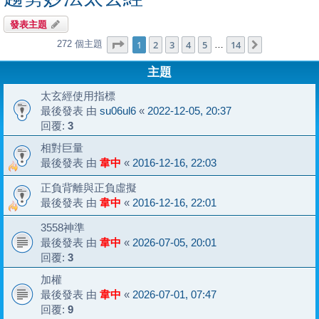
發表主題
第
1
頁 (共
14
頁)
1
2
3
4
5
14
272 個主題
下一頁
…
主題
太玄經使用指標
最後發表 由
su06ul6
«
2022-12-05, 20:37
回覆:
3
相對巨量
最後發表 由
韋中
«
2016-12-16, 22:03
正負背離與正負虛擬
最後發表 由
韋中
«
2016-12-16, 22:01
3558神準
最後發表 由
韋中
«
2026-07-05, 20:01
回覆:
3
加權
最後發表 由
韋中
«
2026-07-01, 07:47
回覆:
9