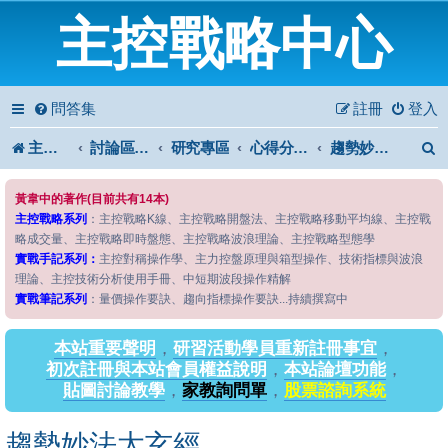
主控戰略中心
問答集
註冊
登入
主控戰略中心
討論區首頁
研究專區
心得分享專區
趨勢妙法太玄經
黃韋中的著作(目前共有14本)
主控戰略系列
：主控戰略K線、主控戰略開盤法、主控戰略移動平均線、主控戰
略成交量、主控戰略即時盤態、主控戰略波浪理論、主控戰略型態學
實戰手記系列：
主控對稱操作學、主力控盤原理與箱型操作、技術指標與波浪
理論、主控技術分析使用手冊、中短期波段操作精解
實戰筆記系列
：量價操作要訣、趨向指標操作要訣...持續撰寫中
本站重要聲明
，
研習活動學員重新註冊事宜
，
初次註冊與本站會員權益說明
，
本站論壇功能
，
貼圖討論教學
，
家教詢問單
，
股票諮詢系統
趨勢妙法太玄經