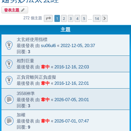
發表主題
第
1
頁 (共
14
頁)
1
2
3
4
5
14
272 個主題
下一頁
…
主題
太玄經使用指標
最後發表 由
su06ul6
«
2022-12-05, 20:37
回覆:
3
相對巨量
最後發表 由
韋中
«
2016-12-16, 22:03
正負背離與正負虛擬
最後發表 由
韋中
«
2016-12-16, 22:01
3558神準
最後發表 由
韋中
«
2026-07-05, 20:01
回覆:
3
加權
最後發表 由
韋中
«
2026-07-01, 07:47
回覆:
9