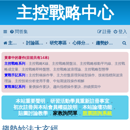
主控戰略中心
問答集
註冊
登入
主控戰略中心
討論區首頁
研究專區
心得分享專區
趨勢妙法太玄經
黃韋中的著作(目前共有14本)
主控戰略系列
：主控戰略K線、主控戰略開盤法、主控戰略移動平均線、主控戰
略成交量、主控戰略即時盤態、主控戰略波浪理論、主控戰略型態學
實戰手記系列：
主控對稱操作學、主力控盤原理與箱型操作、技術指標與波浪
理論、主控技術分析使用手冊、中短期波段操作精解
實戰筆記系列
：量價操作要訣、趨向指標操作要訣...持續撰寫中
本站重要聲明
，
研習活動學員重新註冊事宜
，
初次註冊與本站會員權益說明
，
本站論壇功能
，
貼圖討論教學
，
家教詢問單
，
股票諮詢系統
趨勢妙法太玄經