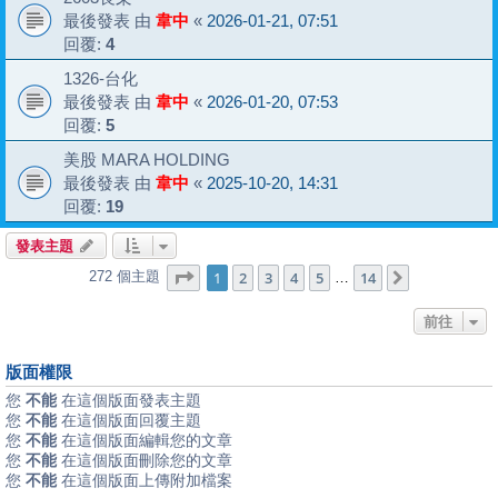
最後發表 由
韋中
«
2026-01-21, 07:51
回覆:
4
1326-台化
最後發表 由
韋中
«
2026-01-20, 07:53
回覆:
5
美股 MARA HOLDING
最後發表 由
韋中
«
2025-10-20, 14:31
回覆:
19
發表主題
第
1
頁 (共
14
頁)
1
2
3
4
5
14
272 個主題
下一頁
…
前往
版面權限
您
不能
在這個版面發表主題
您
不能
在這個版面回覆主題
您
不能
在這個版面編輯您的文章
您
不能
在這個版面刪除您的文章
您
不能
在這個版面上傳附加檔案