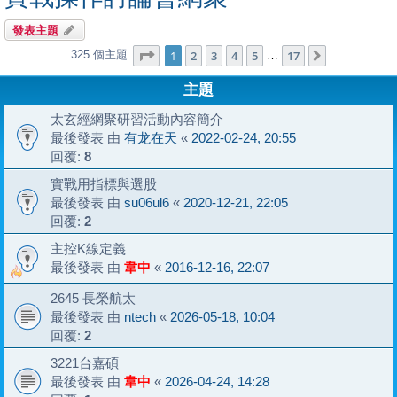
發表主題
第
1
頁 (共
17
頁)
1
2
3
4
5
17
325 個主題
下一頁
…
主題
太玄經網聚研習活動內容簡介
最後發表 由
有龙在天
«
2022-02-24, 20:55
回覆:
8
實戰用指標與選股
最後發表 由
su06ul6
«
2020-12-21, 22:05
回覆:
2
主控K線定義
最後發表 由
韋中
«
2016-12-16, 22:07
2645 長榮航太
最後發表 由
ntech
«
2026-05-18, 10:04
回覆:
2
3221台嘉碩
最後發表 由
韋中
«
2026-04-24, 14:28