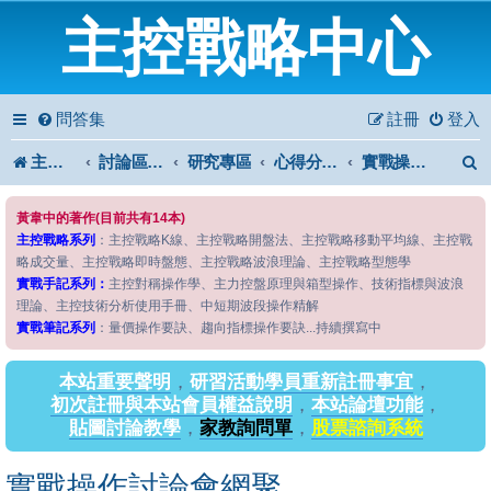
主控戰略中心
問答集
註冊
登入
主控戰略中心
討論區首頁
研究專區
心得分享專區
實戰操作討論會網聚
黃韋中的著作(目前共有14本)
主控戰略系列
：主控戰略K線、主控戰略開盤法、主控戰略移動平均線、主控戰
略成交量、主控戰略即時盤態、主控戰略波浪理論、主控戰略型態學
實戰手記系列：
主控對稱操作學、主力控盤原理與箱型操作、技術指標與波浪
理論、主控技術分析使用手冊、中短期波段操作精解
實戰筆記系列
：量價操作要訣、趨向指標操作要訣...持續撰寫中
本站重要聲明
，
研習活動學員重新註冊事宜
，
初次註冊與本站會員權益說明
，
本站論壇功能
，
貼圖討論教學
，
家教詢問單
，
股票諮詢系統
實戰操作討論會網聚