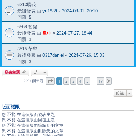
6213聯茂
最後發表 由
yu1989
«
2024-08-01, 20:10
回覆:
5
6569 醫揚
最後發表 由
韋中
«
2024-07-27, 18:44
回覆:
1
3515 華擎
最後發表 由
0317daniel
«
2024-07-26, 15:03
回覆:
3
發表主題
第
1
頁 (共
17
頁)
1
2
3
4
5
17
325 個主題
下一頁
…
前往
版面權限
您
不能
在這個版面發表主題
您
不能
在這個版面回覆主題
您
不能
在這個版面編輯您的文章
您
不能
在這個版面刪除您的文章