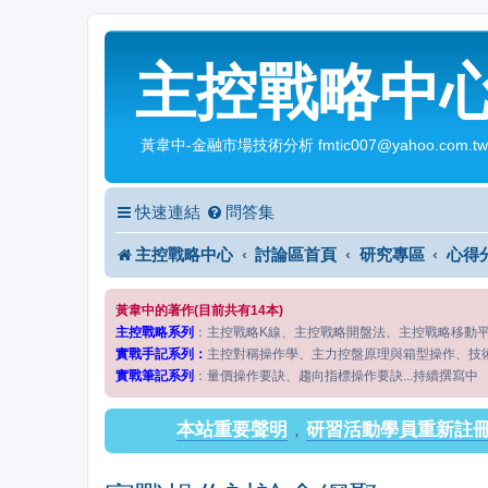
主控戰略中
黃韋中-金融市場技術分析 fmtic007@yahoo.com.tw
快速連結
問答集
主控戰略中心
討論區首頁
研究專區
心得
黃韋中的著作(目前共有14本)
主控戰略系列
：主控戰略K線、主控戰略開盤法、主控戰略移動
實戰手記系列：
主控對稱操作學、主力控盤原理與箱型操作、技
實戰筆記系列
：量價操作要訣、趨向指標操作要訣...持續撰寫中
本站重要聲明
，
研習活動學員重新註