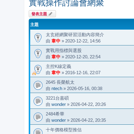
實戰操作討論會網聚
發表主題
主題
太玄經網聚研習活動內容簡介
由
韋中
»
2020-12-22, 14:56
實戰用指標與選股
由
韋中
»
2020-12-20, 22:54
主控K線定義
由
韋中
»
2016-12-16, 22:07
2645 長榮航太
由
ntech
»
2026-05-16, 00:38
3221台嘉碩
由
wonder
»
2026-04-22, 20:26
2484希華
由
wonder
»
2026-04-22, 20:35
十年價格模型推估