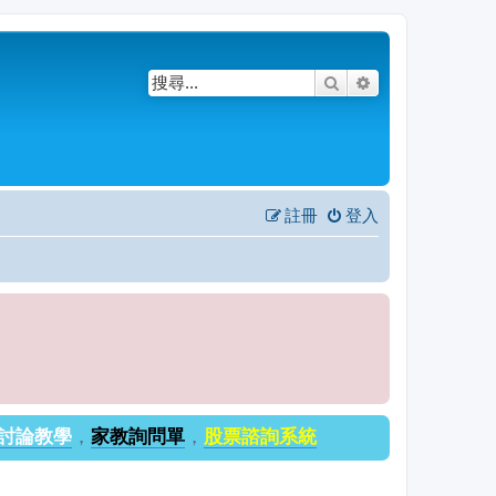
搜尋
進階搜尋
註冊
登入
討論教學
，
家教詢問單
，
股票諮詢系統