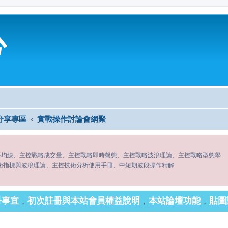
心
分享專區
實戰操作討論會網聚
平均線、主控戰略成交量、主控戰略即時盤態、主控戰略波浪理論、主控戰略型態學
術指標與波浪理論、主控技術分析使用手冊、中短期波段操作精解
冊事宜
，
初次註冊與本站會員權益說明
，
本站論壇功能
，
貼圖