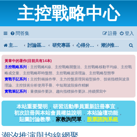
主控戰略中心
問答集
註冊
登入
主控戰略中心
討論區首頁
研究專區
心得分享專區
潮汐推演與均線網聚
黃韋中的著作(目前共有14本)
主控戰略系列
：主控戰略K線、主控戰略開盤法、主控戰略移動平均線、主控戰
略成交量、主控戰略即時盤態、主控戰略波浪理論、主控戰略型態學
實戰手記系列：
主控對稱操作學、主力控盤原理與箱型操作、技術指標與波浪
理論、主控技術分析使用手冊、中短期波段操作精解
實戰筆記系列
：量價操作要訣、趨向指標操作要訣...持續撰寫中
本站重要聲明
，
研習活動學員重新註冊事宜
，
初次註冊與本站會員權益說明
，
本站論壇功能
，
貼圖討論教學
，
家教詢問單
，
股票諮詢系統
潮汐推演與均線網聚