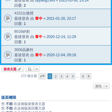
最後發表 由
spyang1963
«
2021-05-30, 23:14
回覆:
2
4152台微體
最後發表 由
韋中
«
2021-01-20, 22:17
回覆:
1
8016矽創
最後發表 由
韋中
«
2020-12-14, 11:29
回覆:
1
3006晶豪科
最後發表 由
韋中
«
2020-12-04, 09:18
回覆:
1
發表主題
第
1
頁 (共
9
頁)
1
2
3
4
5
9
172 個主題
下一頁
…
前往
版面權限
您
不能
在這個版面發表主題
您
不能
在這個版面回覆主題