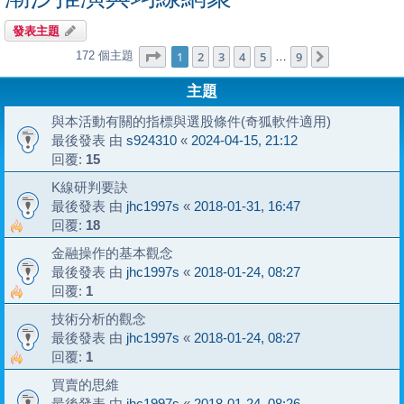
發表主題
第
1
頁 (共
9
頁)
1
2
3
4
5
9
172 個主題
下一頁
…
主題
與本活動有關的指標與選股條件(奇狐軟件適用)
最後發表 由
s924310
«
2024-04-15, 21:12
回覆:
15
K線研判要訣
最後發表 由
jhc1997s
«
2018-01-31, 16:47
回覆:
18
金融操作的基本觀念
最後發表 由
jhc1997s
«
2018-01-24, 08:27
回覆:
1
技術分析的觀念
最後發表 由
jhc1997s
«
2018-01-24, 08:27
回覆:
1
買賣的思維
最後發表 由
jhc1997s
«
2018-01-24, 08:26