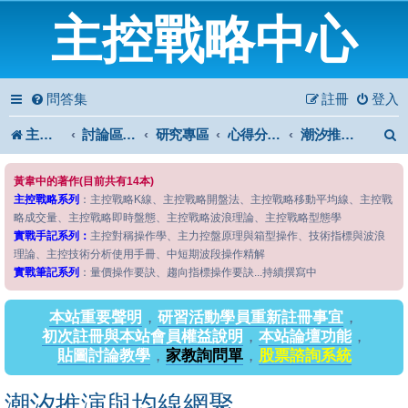
主控戰略中心
問答集
註冊
登入
主控戰略中心
討論區首頁
研究專區
心得分享專區
潮汐推演與均線網聚
黃韋中的著作(目前共有14本)
主控戰略系列
：主控戰略K線、主控戰略開盤法、主控戰略移動平均線、主控戰
略成交量、主控戰略即時盤態、主控戰略波浪理論、主控戰略型態學
實戰手記系列：
主控對稱操作學、主力控盤原理與箱型操作、技術指標與波浪
理論、主控技術分析使用手冊、中短期波段操作精解
實戰筆記系列
：量價操作要訣、趨向指標操作要訣...持續撰寫中
本站重要聲明
，
研習活動學員重新註冊事宜
，
初次註冊與本站會員權益說明
，
本站論壇功能
，
貼圖討論教學
，
家教詢問單
，
股票諮詢系統
潮汐推演與均線網聚