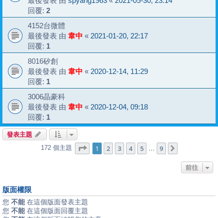
最後發表 由
spyang1963
«
2021-05-30, 23:14
回覆:
2
4152台微體
最後發表 由
韋中
«
2021-01-20, 22:17
回覆:
1
8016矽創
最後發表 由
韋中
«
2020-12-14, 11:29
回覆:
1
3006晶豪科
最後發表 由
韋中
«
2020-12-04, 09:18
回覆:
1
發表主題
第
1
頁 (共
9
頁)
1
2
3
4
5
9
172 個主題
下一頁
…
前往
版面權限
您
不能
在這個版面發表主題
您
不能
在這個版面回覆主題