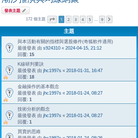
發表主題
第
1
頁 (共
9
頁)
1
2
3
4
5
9
172 個主題
下一頁
…
主題
與本活動有關的指標與選股條件(奇狐軟件適用)
最後發表 由
s924310
«
2024-04-15, 21:12
回覆:
15
K線研判要訣
最後發表 由
jhc1997s
«
2018-01-31, 16:47
回覆:
18
金融操作的基本觀念
最後發表 由
jhc1997s
«
2018-01-24, 08:27
回覆:
1
技術分析的觀念
最後發表 由
jhc1997s
«
2018-01-24, 08:27
回覆:
1
買賣的思維
最後發表 由
jhc1997s
«
2018-01-24, 08:26