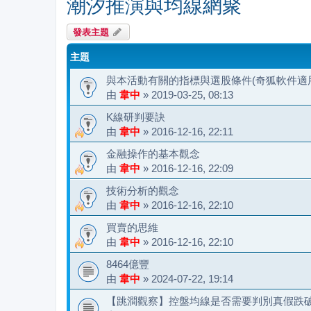
潮汐推演與均線網聚
發表主題
主題
與本活動有關的指標與選股條件(奇狐軟件適
由
韋中
»
2019-03-25, 08:13
K線研判要訣
由
韋中
»
2016-12-16, 22:11
金融操作的基本觀念
由
韋中
»
2016-12-16, 22:09
技術分析的觀念
由
韋中
»
2016-12-16, 22:10
買賣的思維
由
韋中
»
2016-12-16, 22:10
8464億豐
由
韋中
»
2024-07-22, 19:14
【跳澗觀察】控盤均線是否需要判別真假跌