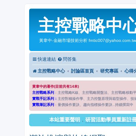
主控戰略中
黃韋中-金融市場技術分析 fmtic007@yahoo.com.tw
快速連結
問答集
主控戰略中心
討論區首頁
研究專區
心得
黃韋中的著作(目前共有14本)
主控戰略系列
：主控戰略K線、主控戰略開盤法、主控戰略移動
實戰手記系列：
主控對稱操作學、主力控盤原理與箱型操作、技
實戰筆記系列
：量價操作要訣、趨向指標操作要訣...持續撰寫中
本站重要聲明
，
研習活動學員重新註