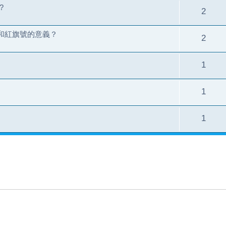
?
2
標點和紅旗號的意義？
2
1
1
1