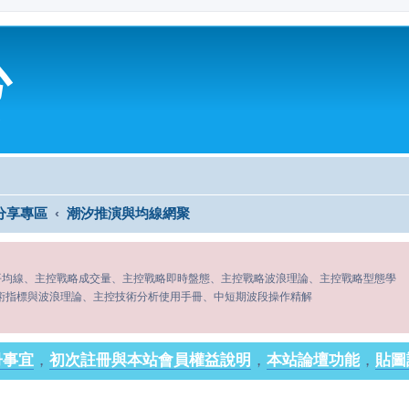
心
分享專區
潮汐推演與均線網聚
平均線、主控戰略成交量、主控戰略即時盤態、主控戰略波浪理論、主控戰略型態學
術指標與波浪理論、主控技術分析使用手冊、中短期波段操作精解
冊事宜
，
初次註冊與本站會員權益說明
，
本站論壇功能
，
貼圖