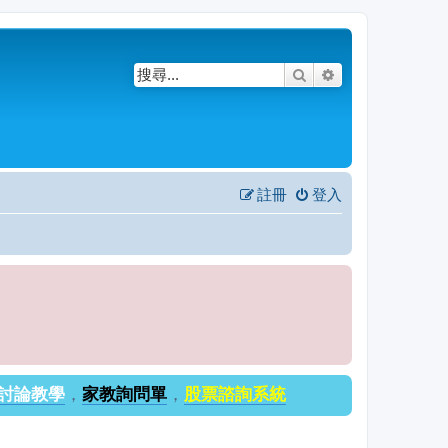
搜尋
進階搜尋
註冊
登入
討論教學
，
家教詢問單
，
股票諮詢系統