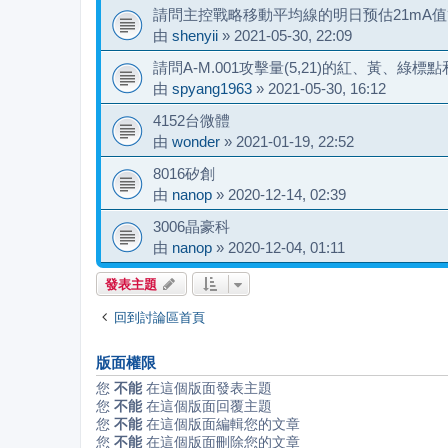
請問主控戰略移動平均線的明日预估21mA值
由
shenyii
»
2021-05-30, 22:09
請問A-M.001攻擊量(5,21)的紅、黃、綠
由
spyang1963
»
2021-05-30, 16:12
4152台微體
由
wonder
»
2021-01-19, 22:52
8016矽創
由
nanop
»
2020-12-14, 02:39
3006晶豪科
由
nanop
»
2020-12-04, 01:11
發表主題
回到討論區首頁
版面權限
您
不能
在這個版面發表主題
您
不能
在這個版面回覆主題
您
不能
在這個版面編輯您的文章
您
不能
在這個版面刪除您的文章