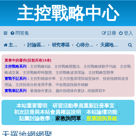
主控戰略中心
問答集
註冊
登入
主控戰略中心
討論區首頁
研究專區
心得分享專區
天羅地網網聚
黃韋中的著作(目前共有14本)
主控戰略系列
：主控戰略K線、主控戰略開盤法、主控戰略移動平均線、主控戰
略成交量、主控戰略即時盤態、主控戰略波浪理論、主控戰略型態學
實戰手記系列：
主控對稱操作學、主力控盤原理與箱型操作、技術指標與波浪
理論、主控技術分析使用手冊、中短期波段操作精解
實戰筆記系列
：量價操作要訣、趨向指標操作要訣...持續撰寫中
本站重要聲明
，
研習活動學員重新註冊事宜
，
初次註冊與本站會員權益說明
，
本站論壇功能
，
貼圖討論教學
，
家教詢問單
，
股票諮詢系統
天羅地網網聚