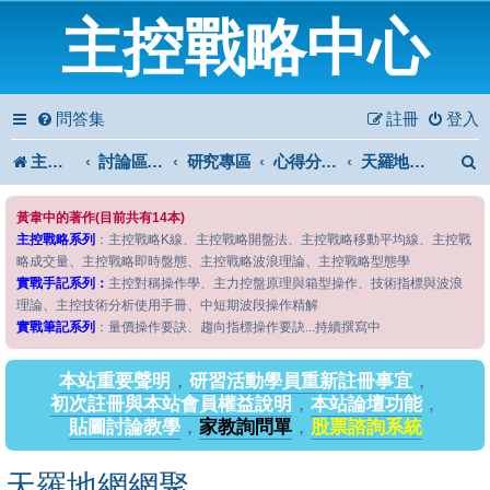
主控戰略中心
問答集
註冊
登入
主控戰略中心
討論區首頁
研究專區
心得分享專區
天羅地網網聚
黃韋中的著作(目前共有14本)
主控戰略系列
：主控戰略K線、主控戰略開盤法、主控戰略移動平均線、主控戰
略成交量、主控戰略即時盤態、主控戰略波浪理論、主控戰略型態學
實戰手記系列：
主控對稱操作學、主力控盤原理與箱型操作、技術指標與波浪
理論、主控技術分析使用手冊、中短期波段操作精解
實戰筆記系列
：量價操作要訣、趨向指標操作要訣...持續撰寫中
本站重要聲明
，
研習活動學員重新註冊事宜
，
初次註冊與本站會員權益說明
，
本站論壇功能
，
貼圖討論教學
，
家教詢問單
，
股票諮詢系統
天羅地網網聚