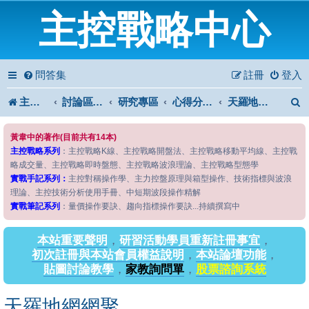
主控戰略中心
問答集
註冊
登入
主控戰略中心
討論區首頁
研究專區
心得分享專區
天羅地網網聚
黃韋中的著作(目前共有14本)
主控戰略系列
：主控戰略K線、主控戰略開盤法、主控戰略移動平均線、主控戰
略成交量、主控戰略即時盤態、主控戰略波浪理論、主控戰略型態學
實戰手記系列：
主控對稱操作學、主力控盤原理與箱型操作、技術指標與波浪
理論、主控技術分析使用手冊、中短期波段操作精解
實戰筆記系列
：量價操作要訣、趨向指標操作要訣...持續撰寫中
本站重要聲明
，
研習活動學員重新註冊事宜
，
初次註冊與本站會員權益說明
，
本站論壇功能
，
貼圖討論教學
，
家教詢問單
，
股票諮詢系統
天羅地網網聚