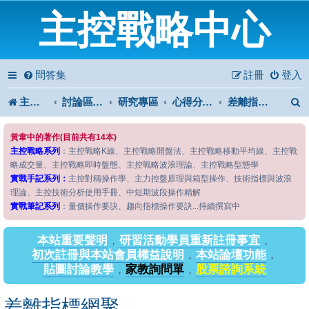
主控戰略中心
問答集
註冊
登入
主控戰略中心
討論區首頁
研究專區
心得分享專區
差離指標網聚
黃韋中的著作(目前共有14本)
主控戰略系列
：主控戰略K線、主控戰略開盤法、主控戰略移動平均線、主控戰
略成交量、主控戰略即時盤態、主控戰略波浪理論、主控戰略型態學
實戰手記系列：
主控對稱操作學、主力控盤原理與箱型操作、技術指標與波浪
理論、主控技術分析使用手冊、中短期波段操作精解
實戰筆記系列
：量價操作要訣、趨向指標操作要訣...持續撰寫中
本站重要聲明
，
研習活動學員重新註冊事宜
，
初次註冊與本站會員權益說明
，
本站論壇功能
，
貼圖討論教學
，
家教詢問單
，
股票諮詢系統
差離指標網聚