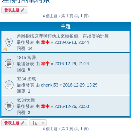
發表主題
4 個主題 • 第
1
頁 (共
1
頁)
主題
差離指標原理與預估未來轉折價、穿越價的計算
最後發表 由
韋中
«
2019-06-13, 20:44
回覆:
14
1815 富喬
最後發表 由
韋中
«
2016-12-29, 21:24
回覆:
5
3234 光環
最後發表 由
chenkj53
«
2016-12-29, 13:29
回覆:
1
4934太極
最後發表 由
韋中
«
2016-12-26, 20:50
回覆:
2
發表主題
4 個主題 • 第
1
頁 (共
1
頁)