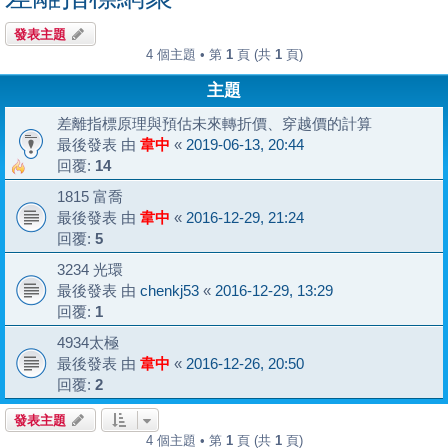
發表主題
4 個主題 • 第
1
頁 (共
1
頁)
主題
差離指標原理與預估未來轉折價、穿越價的計算
最後發表 由
韋中
«
2019-06-13, 20:44
回覆:
14
1815 富喬
最後發表 由
韋中
«
2016-12-29, 21:24
回覆:
5
3234 光環
最後發表 由
chenkj53
«
2016-12-29, 13:29
回覆:
1
4934太極
最後發表 由
韋中
«
2016-12-26, 20:50
回覆:
2
發表主題
4 個主題 • 第
1
頁 (共
1
頁)