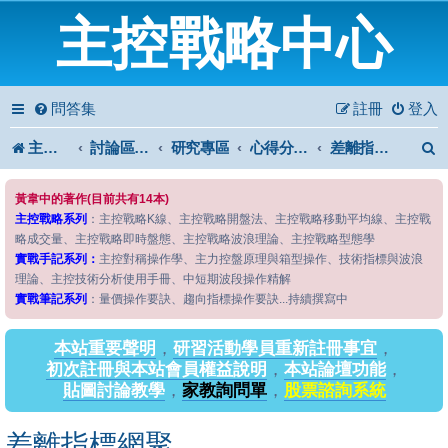
主控戰略中心
問答集
註冊
登入
主控戰略中心
討論區首頁
研究專區
心得分享專區
差離指標網聚
黃韋中的著作(目前共有14本)
主控戰略系列
：主控戰略K線、主控戰略開盤法、主控戰略移動平均線、主控戰
略成交量、主控戰略即時盤態、主控戰略波浪理論、主控戰略型態學
實戰手記系列：
主控對稱操作學、主力控盤原理與箱型操作、技術指標與波浪
理論、主控技術分析使用手冊、中短期波段操作精解
實戰筆記系列
：量價操作要訣、趨向指標操作要訣...持續撰寫中
本站重要聲明
，
研習活動學員重新註冊事宜
，
初次註冊與本站會員權益說明
，
本站論壇功能
，
貼圖討論教學
，
家教詢問單
，
股票諮詢系統
差離指標網聚