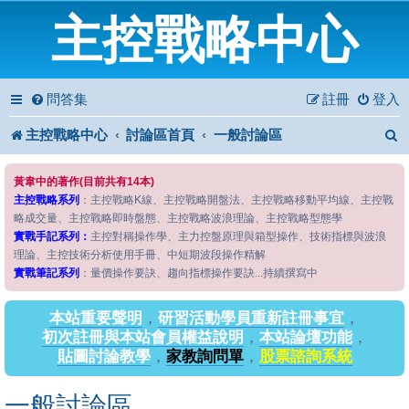
主控戰略中心
問答集
註冊
登入
主控戰略中心
討論區首頁
一般討論區
黃韋中的著作(目前共有14本)
主控戰略系列
：主控戰略K線、主控戰略開盤法、主控戰略移動平均線、主控戰
略成交量、主控戰略即時盤態、主控戰略波浪理論、主控戰略型態學
實戰手記系列：
主控對稱操作學、主力控盤原理與箱型操作、技術指標與波浪
理論、主控技術分析使用手冊、中短期波段操作精解
實戰筆記系列
：量價操作要訣、趨向指標操作要訣...持續撰寫中
本站重要聲明
，
研習活動學員重新註冊事宜
，
初次註冊與本站會員權益說明
，
本站論壇功能
，
貼圖討論教學
，
家教詢問單
，
股票諮詢系統
一般討論區