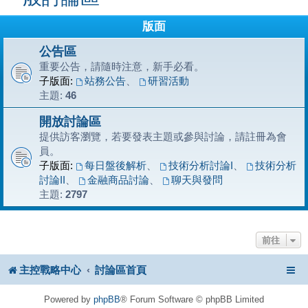
版面
公告區
重要公告，請隨時注意，新手必看。
子版面:
站務公告
、
研習活動
主題:
46
開放討論區
提供訪客瀏覽，若要發表主題或參與討論，請註冊為會
員。
子版面:
每日盤後解析
、
技術分析討論I
、
技術分析
討論II
、
金融商品討論
、
聊天與發問
主題:
2797
前往
主控戰略中心
討論區首頁
Powered by
phpBB
® Forum Software © phpBB Limited