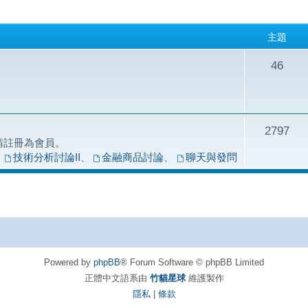
主題
46
2797
請註冊為會員。
、
技術分析討論II
、
金融商品討論
、
聊天與發問
Powered by
phpBB
® Forum Software © phpBB Limited
正體中文語系由
竹貓星球
維護製作
隱私
|
條款