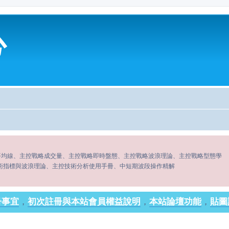
心
平均線、主控戰略成交量、主控戰略即時盤態、主控戰略波浪理論、主控戰略型態學
術指標與波浪理論、主控技術分析使用手冊、中短期波段操作精解
冊事宜
，
初次註冊與本站會員權益說明
，
本站論壇功能
，
貼圖