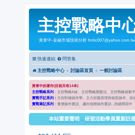
主控戰略中
黃韋中-金融市場技術分析 fmtic007@yahoo.com.tw
快速連結
問答集
主控戰略中心
討論區首頁
一般討論區
黃韋中的著作(目前共有14本)
主控戰略系列
：主控戰略K線、主控戰略開盤法、主控戰略移動
實戰手記系列：
主控對稱操作學、主力控盤原理與箱型操作、技
實戰筆記系列
：量價操作要訣、趨向指標操作要訣...持續撰寫中
本站重要聲明
，
研習活動學員重新註