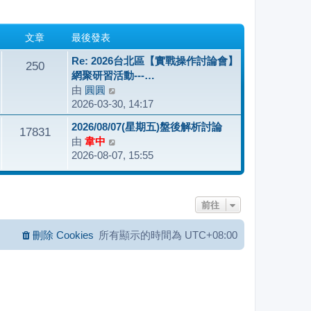
文章
最後發表
Re: 2026台北區【實戰操作討論會】
250
網聚研習活動---…
由
圓圓
檢
2026-03-30, 14:17
視
最
2026/08/07(星期五)盤後解析討論
17831
後
由
韋中
檢
發
2026-08-07, 15:55
視
表
最
後
發
前往
表
刪除 Cookies
所有顯示的時間為
UTC+08:00