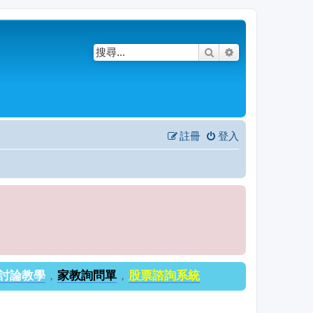
搜尋
進階搜尋
註冊
登入
討論教學
，
家教詢問單
，
股票諮詢系統