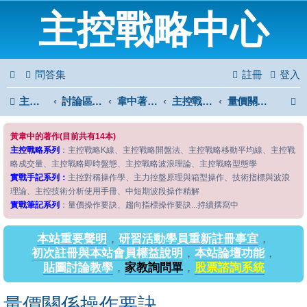
主控戰略中心
問答集
註冊
登入
主控戰略中心
討論區首頁
韋中著作問答區
主控戰略筆記系列
量價關係操作要訣
黃韋中的著作(目前共有14本)
主控戰略系列
：主控戰略K線、主控戰略開盤法、主控戰略移動平均線、主控戰
略成交量、主控戰略即時盤態、主控戰略波浪理論、主控戰略型態學
實戰手記系列：
主控對稱操作學、主力控盤原理與箱型操作、技術指標與波浪
理論、主控技術分析使用手冊、中短期波段操作精解
實戰筆記系列
：量價操作要訣、趨向指標操作要訣...持續撰寫中
本站重要聲明
，
研習活動學員重新註冊事宜
，
初次註冊與本站會員權益說明
，
本站論壇功能
，
貼圖討論教學
，
家教詢問單
，
股票諮詢系統
量價關係操作要訣