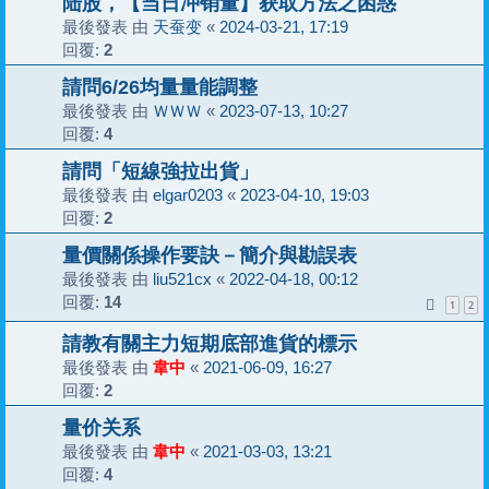
陆股，【当日冲销量】获取方法之困惑
最後發表 由
天蚕变
«
2024-03-21, 17:19
回覆:
2
請問6/26均量量能調整
最後發表 由
ＷＷＷ
«
2023-07-13, 10:27
回覆:
4
請問「短線強拉出貨」
最後發表 由
elgar0203
«
2023-04-10, 19:03
回覆:
2
量價關係操作要訣－簡介與勘誤表
最後發表 由
liu521cx
«
2022-04-18, 00:12
回覆:
14
1
2
請教有關主力短期底部進貨的標示
最後發表 由
韋中
«
2021-06-09, 16:27
回覆:
2
量价关系
最後發表 由
韋中
«
2021-03-03, 13:21
回覆:
4