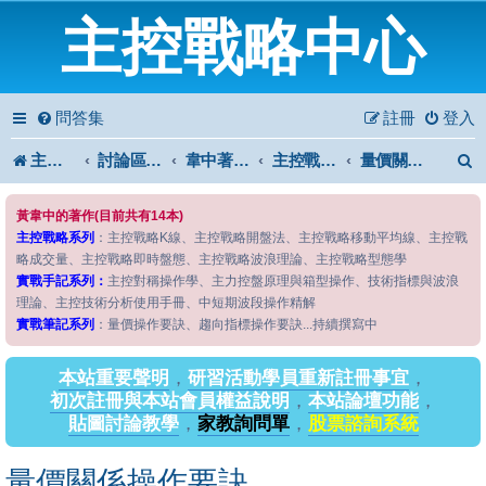
主控戰略中心
問答集
註冊
登入
主控戰略中心
討論區首頁
韋中著作問答區
主控戰略筆記系列
量價關係操作要訣
黃韋中的著作(目前共有14本)
主控戰略系列
：主控戰略K線、主控戰略開盤法、主控戰略移動平均線、主控戰
略成交量、主控戰略即時盤態、主控戰略波浪理論、主控戰略型態學
實戰手記系列：
主控對稱操作學、主力控盤原理與箱型操作、技術指標與波浪
理論、主控技術分析使用手冊、中短期波段操作精解
實戰筆記系列
：量價操作要訣、趨向指標操作要訣...持續撰寫中
本站重要聲明
，
研習活動學員重新註冊事宜
，
初次註冊與本站會員權益說明
，
本站論壇功能
，
貼圖討論教學
，
家教詢問單
，
股票諮詢系統
量價關係操作要訣