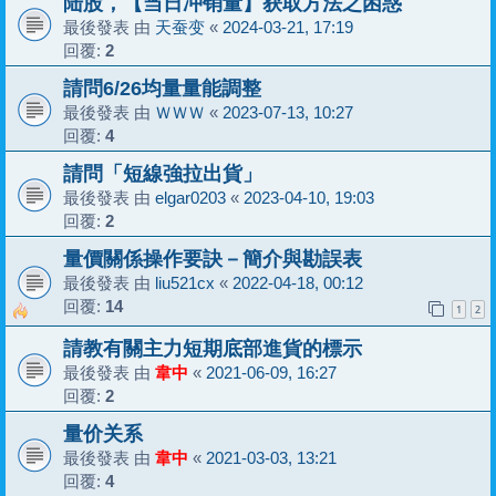
陆股，【当日冲销量】获取方法之困惑
最後發表 由
天蚕变
«
2024-03-21, 17:19
回覆:
2
請問6/26均量量能調整
最後發表 由
ＷＷＷ
«
2023-07-13, 10:27
回覆:
4
請問「短線強拉出貨」
最後發表 由
elgar0203
«
2023-04-10, 19:03
回覆:
2
量價關係操作要訣－簡介與勘誤表
最後發表 由
liu521cx
«
2022-04-18, 00:12
回覆:
14
1
2
請教有關主力短期底部進貨的標示
最後發表 由
韋中
«
2021-06-09, 16:27
回覆:
2
量价关系
最後發表 由
韋中
«
2021-03-03, 13:21
回覆:
4