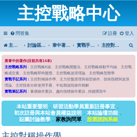
主控戰略中心
問答集
註冊
登入
主控戰略中心
討論區首頁
韋中著作問答區
實戰手記系列
主控對稱操作學
黃韋中的著作(目前共有14本)
主控戰略系列
：主控戰略K線、主控戰略開盤法、主控戰略移動平均線、主控戰
略成交量、主控戰略即時盤態、主控戰略波浪理論、主控戰略型態學
實戰手記系列：
主控對稱操作學、主力控盤原理與箱型操作、技術指標與波浪
理論、主控技術分析使用手冊、中短期波段操作精解
實戰筆記系列
：量價操作要訣、趨向指標操作要訣...持續撰寫中
本站重要聲明
，
研習活動學員重新註冊事宜
，
初次註冊與本站會員權益說明
，
本站論壇功能
，
貼圖討論教學
，
家教詢問單
，
股票諮詢系統
主控對稱操作學