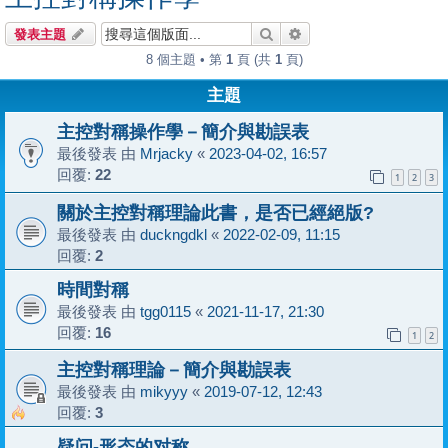
搜尋
進階搜尋
發表主題
8 個主題 • 第
1
頁 (共
1
頁)
主題
主控對稱操作學－簡介與勘誤表
最後發表 由
Mrjacky
«
2023-04-02, 16:57
回覆:
22
1
2
3
關於主控對稱理論此書，是否已經絕版?
最後發表 由
duckngdkl
«
2022-02-09, 11:15
回覆:
2
時間對稱
最後發表 由
tgg0115
«
2021-11-17, 21:30
回覆:
16
1
2
主控對稱理論－簡介與勘誤表
最後發表 由
mikyyy
«
2019-07-12, 12:43
回覆:
3
疑问-形态的对称