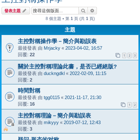
搜尋
進階搜尋
發表主題
8 個主題 • 第
1
頁 (共
1
頁)
主題
主控對稱操作學－簡介與勘誤表
最後發表 由
Mrjacky
«
2023-04-02, 16:57
回覆:
22
1
2
3
關於主控對稱理論此書，是否已經絕版?
最後發表 由
duckngdkl
«
2022-02-09, 11:15
回覆:
2
時間對稱
最後發表 由
tgg0115
«
2021-11-17, 21:30
回覆:
16
1
2
主控對稱理論－簡介與勘誤表
最後發表 由
mikyyy
«
2019-07-12, 12:43
回覆:
3
疑问-形态的对称