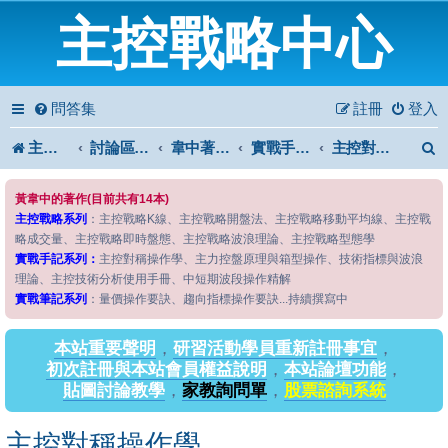
主控戰略中心
問答集
註冊
登入
主控戰略中心
討論區首頁
韋中著作問答區
實戰手記系列
主控對稱操作學
黃韋中的著作(目前共有14本)
主控戰略系列
：主控戰略K線、主控戰略開盤法、主控戰略移動平均線、主控戰
略成交量、主控戰略即時盤態、主控戰略波浪理論、主控戰略型態學
實戰手記系列：
主控對稱操作學、主力控盤原理與箱型操作、技術指標與波浪
理論、主控技術分析使用手冊、中短期波段操作精解
實戰筆記系列
：量價操作要訣、趨向指標操作要訣...持續撰寫中
本站重要聲明
，
研習活動學員重新註冊事宜
，
初次註冊與本站會員權益說明
，
本站論壇功能
，
貼圖討論教學
，
家教詢問單
，
股票諮詢系統
主控對稱操作學