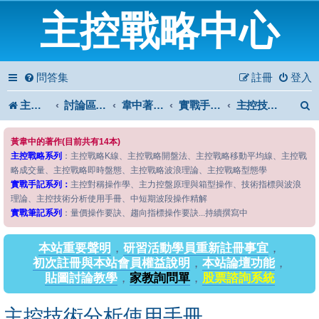
主控戰略中心
問答集
註冊
登入
主控戰略中心
討論區首頁
韋中著作問答區
實戰手記系列
主控技術分析使用手冊
黃韋中的著作(目前共有14本)
主控戰略系列
：主控戰略K線、主控戰略開盤法、主控戰略移動平均線、主控戰
略成交量、主控戰略即時盤態、主控戰略波浪理論、主控戰略型態學
實戰手記系列：
主控對稱操作學、主力控盤原理與箱型操作、技術指標與波浪
理論、主控技術分析使用手冊、中短期波段操作精解
實戰筆記系列
：量價操作要訣、趨向指標操作要訣...持續撰寫中
本站重要聲明
，
研習活動學員重新註冊事宜
，
初次註冊與本站會員權益說明
，
本站論壇功能
，
貼圖討論教學
，
家教詢問單
，
股票諮詢系統
主控技術分析使用手冊