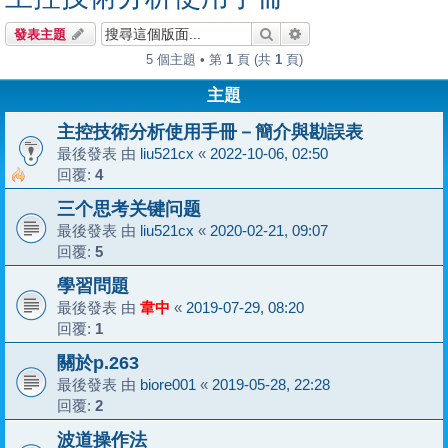
搜尋
進階搜尋
發表主題
5 個主題 • 第
1
頁 (共
1
頁)
主題
主控技術分析使用手冊－簡介與勘誤表
最後發表 由
liu521cx
«
2022-10-06, 02:50
回覆:
4
三个思考关键问题
最後發表 由
liu521cx
«
2020-02-21, 09:07
回覆:
5
學習問題
最後發表 由
韋中
«
2019-07-29, 08:20
回覆:
1
關於p.263
最後發表 由
biore001
«
2019-05-28, 22:28
回覆:
2
波道操作法