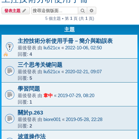
搜尋
進階搜尋
發表主題
5 個主題 • 第
1
頁 (共
1
頁)
主題
主控技術分析使用手冊－簡介與勘誤表
最後發表 由
liu521cx
«
2022-10-06, 02:50
回覆:
4
三个思考关键问题
最後發表 由
liu521cx
«
2020-02-21, 09:07
回覆:
5
學習問題
最後發表 由
韋中
«
2019-07-29, 08:20
回覆:
1
關於p.263
最後發表 由
biore001
«
2019-05-28, 22:28
回覆:
2
波道操作法