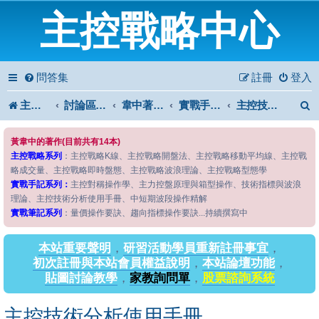
主控戰略中心
問答集
註冊
登入
主控戰略中心
討論區首頁
韋中著作問答區
實戰手記系列
主控技術分析使用手冊
黃韋中的著作(目前共有14本)
主控戰略系列
：主控戰略K線、主控戰略開盤法、主控戰略移動平均線、主控戰
略成交量、主控戰略即時盤態、主控戰略波浪理論、主控戰略型態學
實戰手記系列：
主控對稱操作學、主力控盤原理與箱型操作、技術指標與波浪
理論、主控技術分析使用手冊、中短期波段操作精解
實戰筆記系列
：量價操作要訣、趨向指標操作要訣...持續撰寫中
本站重要聲明
，
研習活動學員重新註冊事宜
，
初次註冊與本站會員權益說明
，
本站論壇功能
，
貼圖討論教學
，
家教詢問單
，
股票諮詢系統
主控技術分析使用手冊