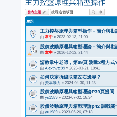
主力控盤原理與箱型操作
搜尋
進階搜尋
發表主題
主題
主力控盤原理與箱型操作－簡介與勘
由
韋中
»
2023-02-13, 21:00
股價波動原理與箱型理論－簡介與勘
由
韋中
»
2016-12-13, 21:44
請教韋中老師，第69頁 測量3種方式
由
Alextnvtc99
»
2025-03-21, 18:41
如何決定折線取箱左右邊界？
由
資本動力
»
2024-04-30, 11:23
股價波動原理與箱型理論P39頁提問
由
yu1989
»
2023-07-02, 18:34
股價波動原理與箱型理論p42 調戰關
由
yu1989
»
2023-06-26, 07:18