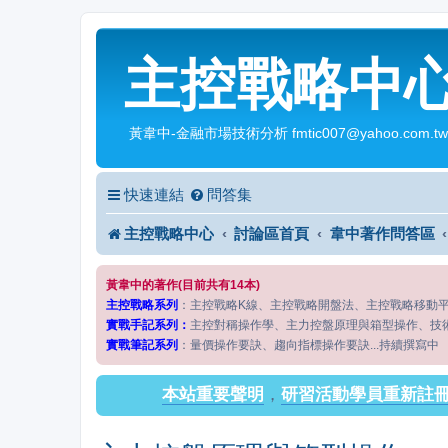
主控戰略中
黃韋中-金融市場技術分析 fmtic007@yahoo.com.tw
快速連結
問答集
主控戰略中心
討論區首頁
韋中著作問答區
黃韋中的著作(目前共有14本)
主控戰略系列
：主控戰略K線、主控戰略開盤法、主控戰略移動
實戰手記系列：
主控對稱操作學、主力控盤原理與箱型操作、技
實戰筆記系列
：量價操作要訣、趨向指標操作要訣...持續撰寫中
本站重要聲明
，
研習活動學員重新註