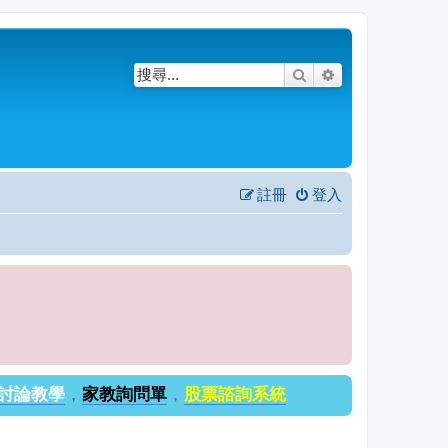
搜尋
進階搜尋
註冊
登入
討論教學
，
家教詢問單
，
股票諮詢系統