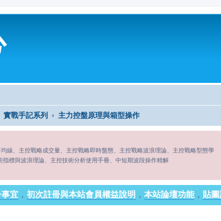
心
實戰手記系列
主力控盤原理與箱型操作
平均線、主控戰略成交量、主控戰略即時盤態、主控戰略波浪理論、主控戰略型態學
術指標與波浪理論、主控技術分析使用手冊、中短期波段操作精解
冊事宜
，
初次註冊與本站會員權益說明
，
本站論壇功能
，
貼圖