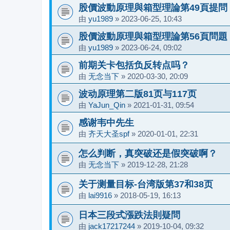
股價波動原理與箱型理論第49頁提問
由
yu1989
»
2023-06-25, 10:43
股價波動原理與箱型理論第56頁問題
由
yu1989
»
2023-06-24, 09:02
前期关卡包括负反转点吗？
由
无念当下
»
2020-03-30, 20:09
波动原理第二版81页与117页
由
YaJun_Qin
»
2021-01-31, 09:54
感谢韦中先生
由
齐天大圣spf
»
2020-01-01, 22:31
怎么判断，真突破还是假突破啊？
由
无念当下
»
2019-12-28, 21:28
关于测量目标-台湾版第37和38页
由
lai9916
»
2018-05-19, 16:13
日本三段式漲跌法則疑問
由
jack17217244
»
2019-10-04, 09:32