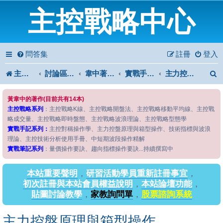
主控戰略中心
問答集
註冊
登入
主控戰略中心
討論區首頁
韋中著作問答區
實戰手記系列
主力控盤原理與箱型操作
黃韋中的著作(目前共有14本)
主控戰略系列
：主控戰略K線、主控戰略開盤法、主控戰略移動平均線、主控戰
略成交量、主控戰略即時盤態、主控戰略波浪理論、主控戰略型態學
實戰手記系列：
主控對稱操作學、主力控盤原理與箱型操作、技術指標與波浪
理論、主控技術分析使用手冊、中短期波段操作精解
實戰筆記系列
：量價操作要訣、趨向指標操作要訣...持續撰寫中
本站重要聲明
，
研習活動學員重新註冊事宜
，
初次註冊與本站會員權益說明
，
本站論壇功能
，
貼圖討論教學
，
家教詢問單
，
股票諮詢系統
主力控盤原理與箱型操作