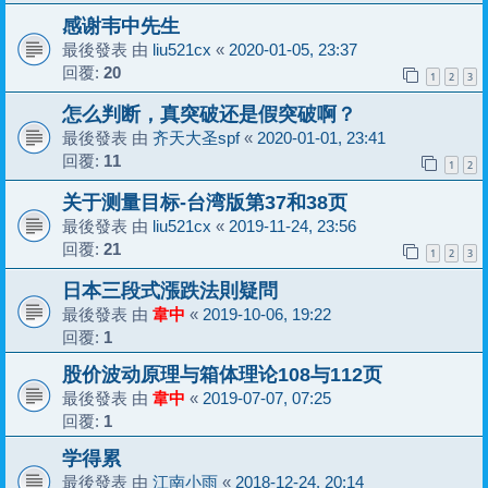
感谢韦中先生
最後發表 由
liu521cx
«
2020-01-05, 23:37
回覆:
20
1
2
3
怎么判断，真突破还是假突破啊？
最後發表 由
齐天大圣spf
«
2020-01-01, 23:41
回覆:
11
1
2
关于测量目标-台湾版第37和38页
最後發表 由
liu521cx
«
2019-11-24, 23:56
回覆:
21
1
2
3
日本三段式漲跌法則疑問
最後發表 由
韋中
«
2019-10-06, 19:22
回覆:
1
股价波动原理与箱体理论108与112页
最後發表 由
韋中
«
2019-07-07, 07:25
回覆:
1
学得累
最後發表 由
江南小雨
«
2018-12-24, 20:14