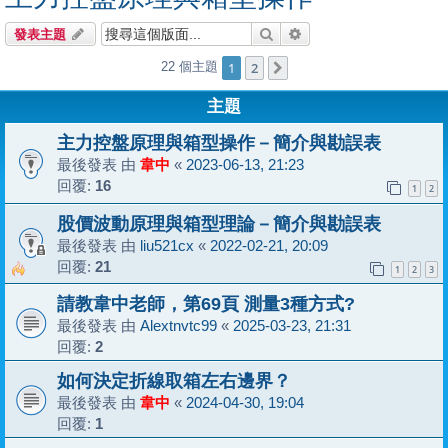
搜尋
進階搜尋
發表主題
1
2
22 個主題
下一頁
主題
主力控盤原理與箱型操作－簡介與勘誤表
最後發表 由
韋中
«
2023-06-13, 21:23
回覆:
16
1
2
股價波動原理與箱型理論－簡介與勘誤表
最後發表 由
liu521cx
«
2022-02-21, 20:09
回覆:
21
1
2
3
請教韋中老師，第69頁 測量3種方式?
最後發表 由
Alextnvtc99
«
2025-03-23, 21:31
回覆:
2
如何決定折線取箱左右邊界？
最後發表 由
韋中
«
2024-04-30, 19:04
回覆:
1