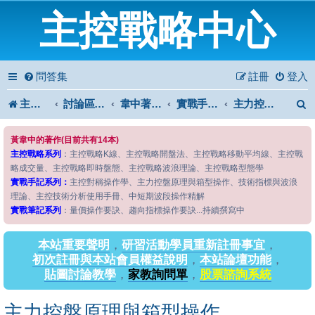
主控戰略中心
問答集
註冊
登入
主控戰略中心
討論區首頁
韋中著作問答區
實戰手記系列
主力控盤原理與箱型操作
黃韋中的著作(目前共有14本)
主控戰略系列
：主控戰略K線、主控戰略開盤法、主控戰略移動平均線、主控戰
略成交量、主控戰略即時盤態、主控戰略波浪理論、主控戰略型態學
實戰手記系列：
主控對稱操作學、主力控盤原理與箱型操作、技術指標與波浪
理論、主控技術分析使用手冊、中短期波段操作精解
實戰筆記系列
：量價操作要訣、趨向指標操作要訣...持續撰寫中
本站重要聲明
，
研習活動學員重新註冊事宜
，
初次註冊與本站會員權益說明
，
本站論壇功能
，
貼圖討論教學
，
家教詢問單
，
股票諮詢系統
主力控盤原理與箱型操作