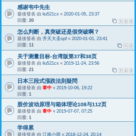
感谢韦中先生
最後發表 由
liu521cx
«
2020-01-05, 23:37
回覆:
20
1
2
3
怎么判断，真突破还是假突破啊？
最後發表 由
齐天大圣spf
«
2020-01-01, 23:41
回覆:
11
1
2
关于测量目标-台湾版第37和38页
最後發表 由
liu521cx
«
2019-11-24, 23:56
回覆:
21
1
2
3
日本三段式漲跌法則疑問
最後發表 由
韋中
«
2019-10-06, 19:22
回覆:
1
股价波动原理与箱体理论108与112页
最後發表 由
韋中
«
2019-07-07, 07:25
回覆:
1
学得累
最後發表 由
江南小雨
«
2018-12-24, 20:14