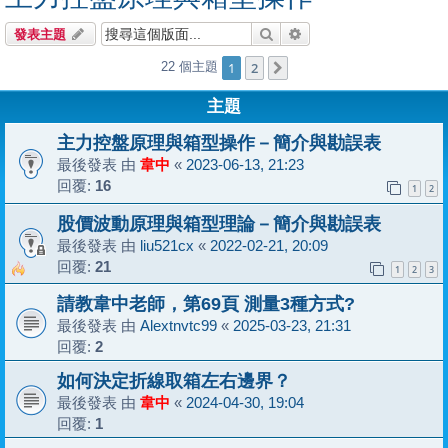
搜尋
進階搜尋
發表主題
1
2
22 個主題
下一頁
主題
主力控盤原理與箱型操作－簡介與勘誤表
最後發表 由
韋中
«
2023-06-13, 21:23
回覆:
16
1
2
股價波動原理與箱型理論－簡介與勘誤表
最後發表 由
liu521cx
«
2022-02-21, 20:09
回覆:
21
1
2
3
請教韋中老師，第69頁 測量3種方式?
最後發表 由
Alextnvtc99
«
2025-03-23, 21:31
回覆:
2
如何決定折線取箱左右邊界？
最後發表 由
韋中
«
2024-04-30, 19:04
回覆:
1