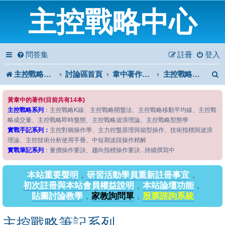
主控戰略中心
問答集
註冊
登入
主控戰略中心
討論區首頁
韋中著作問答區
主控戰略筆記系列
黃韋中的著作(目前共有14本)
主控戰略系列
：主控戰略K線、主控戰略開盤法、主控戰略移動平均線、主控戰
略成交量、主控戰略即時盤態、主控戰略波浪理論、主控戰略型態學
實戰手記系列：
主控對稱操作學、主力控盤原理與箱型操作、技術指標與波浪
理論、主控技術分析使用手冊、中短期波段操作精解
實戰筆記系列
：量價操作要訣、趨向指標操作要訣...持續撰寫中
本站重要聲明
，
研習活動學員重新註冊事宜
，
初次註冊與本站會員權益說明
，
本站論壇功能
，
貼圖討論教學
，
家教詢問單
，
股票諮詢系統
主控戰略筆記系列