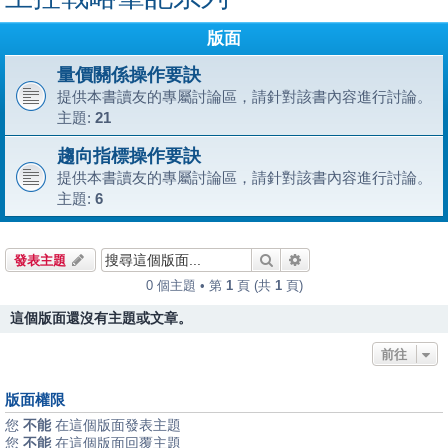
版面
量價關係操作要訣
提供本書讀友的專屬討論區，請針對該書內容進行討論。
主題:
21
趨向指標操作要訣
提供本書讀友的專屬討論區，請針對該書內容進行討論。
主題:
6
搜尋
進階搜尋
發表主題
0 個主題 • 第
1
頁 (共
1
頁)
這個版面還沒有主題或文章。
前往
版面權限
您
不能
在這個版面發表主題
您
不能
在這個版面回覆主題