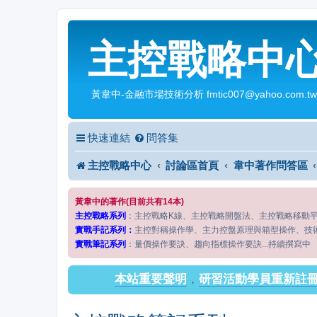
主控戰略中
黃韋中-金融市場技術分析 fmtic007@yahoo.com.tw
快速連結
問答集
主控戰略中心
討論區首頁
韋中著作問答區
黃韋中的著作(目前共有14本)
主控戰略系列
：主控戰略K線、主控戰略開盤法、主控戰略移動
實戰手記系列：
主控對稱操作學、主力控盤原理與箱型操作、技
實戰筆記系列
：量價操作要訣、趨向指標操作要訣...持續撰寫中
本站重要聲明
，
研習活動學員重新註