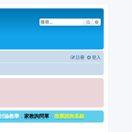
搜尋
進階搜尋
註冊
登入
討論教學
，
家教詢問單
，
股票諮詢系統