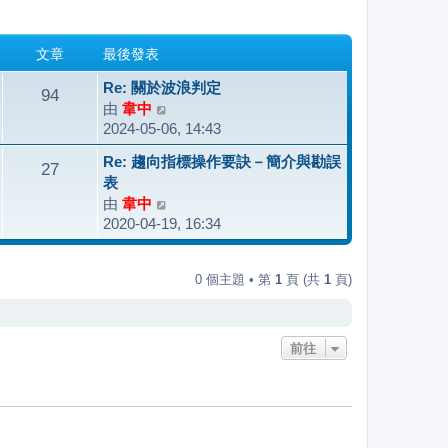
文章
最後發表
Re: 關於波浪判定
94
由
韋中
檢
2024-05-06, 14:43
視
最
Re: 趨向指標操作要訣－簡介與勘誤
27
後
表
發
由
韋中
檢
表
2020-04-19, 16:34
視
最
後
0 個主題 • 第
1
頁 (共
1
頁)
發
表
前往