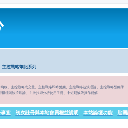
心
主控戰略筆記系列
平均線、主控戰略成交量、主控戰略即時盤態、主控戰略波浪理論、主控戰略型態學
術指標與波浪理論、主控技術分析使用手冊、中短期波段操作精解
冊事宜
，
初次註冊與本站會員權益說明
，
本站論壇功能
，
貼圖