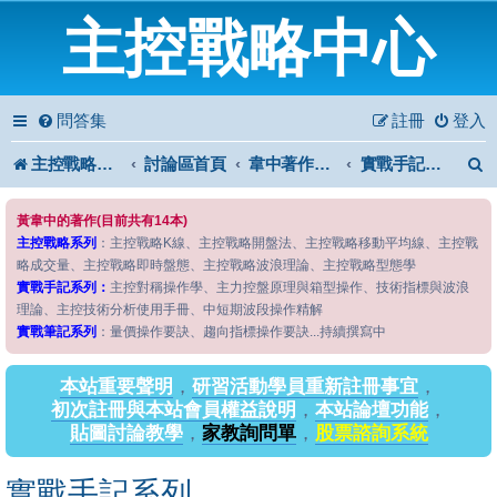
主控戰略中心
問答集
註冊
登入
主控戰略中心
討論區首頁
韋中著作問答區
實戰手記系列
黃韋中的著作(目前共有14本)
主控戰略系列
：主控戰略K線、主控戰略開盤法、主控戰略移動平均線、主控戰
略成交量、主控戰略即時盤態、主控戰略波浪理論、主控戰略型態學
實戰手記系列：
主控對稱操作學、主力控盤原理與箱型操作、技術指標與波浪
理論、主控技術分析使用手冊、中短期波段操作精解
實戰筆記系列
：量價操作要訣、趨向指標操作要訣...持續撰寫中
本站重要聲明
，
研習活動學員重新註冊事宜
，
初次註冊與本站會員權益說明
，
本站論壇功能
，
貼圖討論教學
，
家教詢問單
，
股票諮詢系統
實戰手記系列