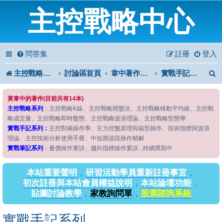
主控戰略中心
問答集
註冊
登入
主控戰略中心
討論區首頁
韋中著作問答區
實戰手記系列
黃韋中的著作(目前共有14本)
主控戰略系列
：主控戰略K線、主控戰略開盤法、主控戰略移動平均線、主控戰
略成交量、主控戰略即時盤態、主控戰略波浪理論、主控戰略型態學
實戰手記系列：
主控對稱操作學、主力控盤原理與箱型操作、技術指標與波浪
理論、主控技術分析使用手冊、中短期波段操作精解
實戰筆記系列
：量價操作要訣、趨向指標操作要訣...持續撰寫中
本站重要聲明
，
研習活動學員重新註冊事宜
，
初次註冊與本站會員權益說明
，
本站論壇功能
，
貼圖討論教學
，
家教詢問單
，
股票諮詢系統
實戰手記系列