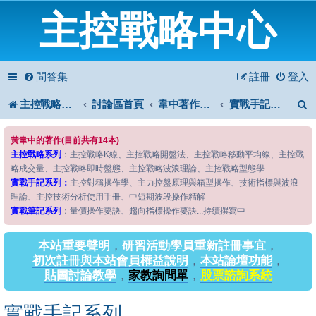
主控戰略中心
問答集
註冊
登入
主控戰略中心
討論區首頁
韋中著作問答區
實戰手記系列
黃韋中的著作(目前共有14本)
主控戰略系列
：主控戰略K線、主控戰略開盤法、主控戰略移動平均線、主控戰
略成交量、主控戰略即時盤態、主控戰略波浪理論、主控戰略型態學
實戰手記系列：
主控對稱操作學、主力控盤原理與箱型操作、技術指標與波浪
理論、主控技術分析使用手冊、中短期波段操作精解
實戰筆記系列
：量價操作要訣、趨向指標操作要訣...持續撰寫中
本站重要聲明
，
研習活動學員重新註冊事宜
，
初次註冊與本站會員權益說明
，
本站論壇功能
，
貼圖討論教學
，
家教詢問單
，
股票諮詢系統
實戰手記系列