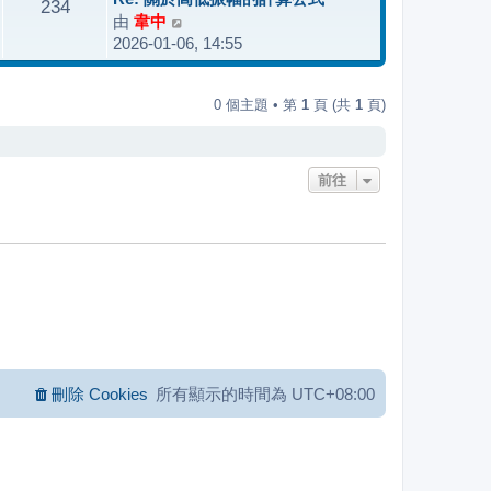
234
後
由
韋中
檢
發
2026-01-06, 14:55
視
表
最
後
0 個主題 • 第
1
頁 (共
1
頁)
發
表
前往
刪除 Cookies
所有顯示的時間為
UTC+08:00