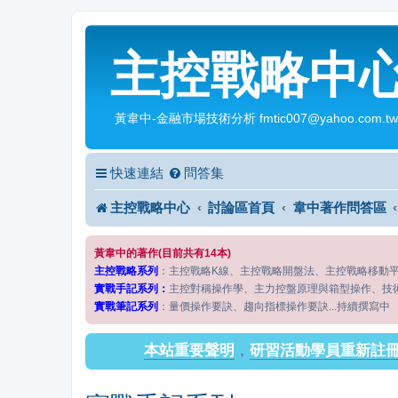
主控戰略中
黃韋中-金融市場技術分析 fmtic007@yahoo.com.tw
快速連結
問答集
主控戰略中心
討論區首頁
韋中著作問答區
黃韋中的著作(目前共有14本)
主控戰略系列
：主控戰略K線、主控戰略開盤法、主控戰略移動
實戰手記系列：
主控對稱操作學、主力控盤原理與箱型操作、技
實戰筆記系列
：量價操作要訣、趨向指標操作要訣...持續撰寫中
本站重要聲明
，
研習活動學員重新註