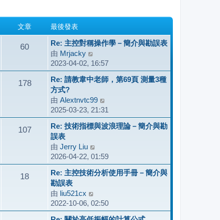
文章
最後發表
Re: 主控對稱操作學－簡介與勘誤表
60
由
Mrjacky
檢
2023-04-02, 16:57
視
最
Re: 請教韋中老師，第69頁 測量3種
178
後
方式?
發
由
Alextnvtc99
檢
表
2025-03-23, 21:31
視
最
Re: 技術指標與波浪理論－簡介與勘
107
後
誤表
發
由
Jerry Liu
檢
表
2026-04-22, 01:59
視
最
Re: 主控技術分析使用手冊－簡介與
18
後
勘誤表
發
由
liu521cx
檢
表
2022-10-06, 02:50
視
最
Re: 關於高低振幅的計算公式