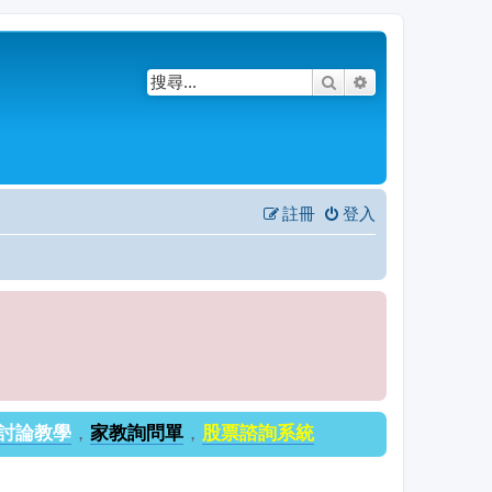
搜尋
進階搜尋
註冊
登入
討論教學
，
家教詢問單
，
股票諮詢系統