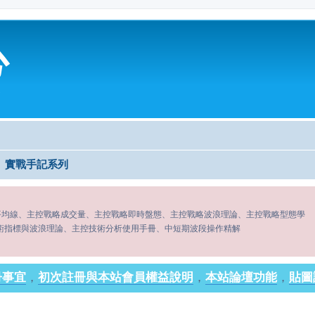
心
實戰手記系列
平均線、主控戰略成交量、主控戰略即時盤態、主控戰略波浪理論、主控戰略型態學
術指標與波浪理論、主控技術分析使用手冊、中短期波段操作精解
冊事宜
，
初次註冊與本站會員權益說明
，
本站論壇功能
，
貼圖